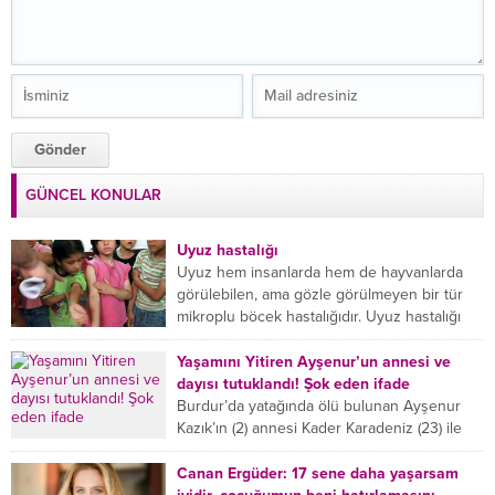
GÜNCEL KONULAR
Uyuz hastalığı
Uyuz hem insanlarda hem de hayvanlarda
görülebilen, ama gözle görülmeyen bir tür
mikroplu böcek hastalığıdır. Uyuz hastalığı
(Urticaria), deride veya...
Yaşamını Yitiren Ayşenur’un annesi ve
dayısı tutuklandı! Şok eden ifade
Burdur’da yatağında ölü bulunan Ayşenur
Kazık’ın (2) annesi Kader Karadeniz (23) ile
dayısı Hızır Tunç Çetinkaya (19) tutuklandı.
Çetinkaya, ifadesinde...
Canan Ergüder: 17 sene daha yaşarsam