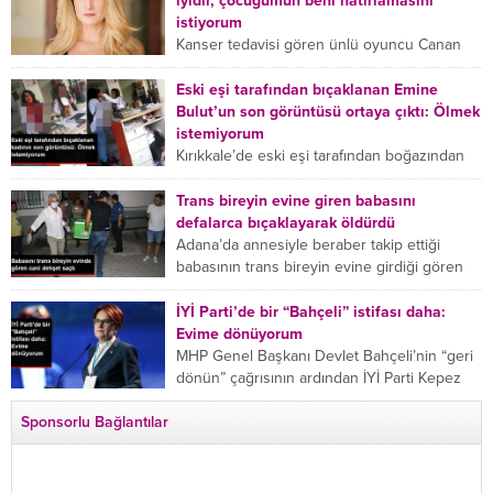
iyidir, çocuğumun beni hatırlamasını
istiyorum
Kanser tedavisi gören ünlü oyuncu Canan
Ergüder, hastalık sürecini anlattı: Meme
kanserine yakalanan ünlü oyuncu Canan
Eski eşi tarafından bıçaklanan Emine
Ergüder aklıma ilk ölümün...
Bulut’un son görüntüsü ortaya çıktı: Ölmek
istemiyorum
Kırıkkale’de eski eşi tarafından boğazından
bıçaklanan Emine Bulut’un “Ben ölmek
istemiyorum” demesi ve yanında bulunan 10
Trans bireyin evine giren babasını
yaşındaki kızının “Anne lütfen...
defalarca bıçaklayarak öldürdü
Adana’da annesiyle beraber takip ettiği
babasının trans bireyin evine girdiği gören
cani, babasını vücudunun çeşitli yerlerinden
bıçaklayarak öldürdü. Adana’da bir...
İYİ Parti’de bir “Bahçeli” istifası daha:
Evime dönüyorum
MHP Genel Başkanı Devlet Bahçeli’nin “geri
dönün” çağrısının ardından İYİ Parti Kepez
İlçe Başkan Yardımcısı Özgür Avcı “Evime
Sponsorlu Bağlantılar
dönüyorum” deyip...