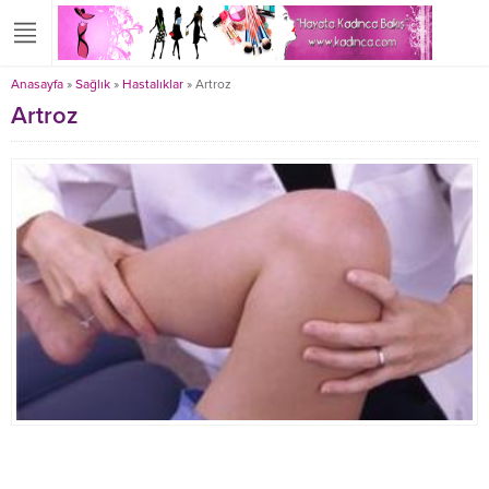
Anasayfa
»
Sağlık
»
Hastalıklar
»
Artroz
Artroz