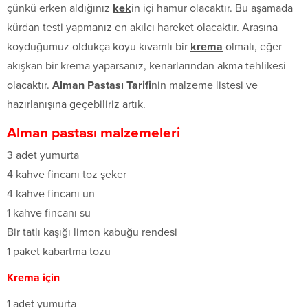
çünkü erken aldığınız
kek
in içi hamur olacaktır. Bu aşamada
kürdan testi yapmanız en akılcı hareket olacaktır. Arasına
koyduğumuz oldukça koyu kıvamlı bir
krema
olmalı, eğer
akışkan bir krema yaparsanız, kenarlarından akma tehlikesi
olacaktır.
Alman Pastası Tarifi
nin malzeme listesi ve
hazırlanışına geçebiliriz artık.
Alman pastası malzemeleri
3 adet yumurta
4 kahve fincanı toz şeker
4 kahve fincanı un
1 kahve fincanı su
Bir tatlı kaşığı limon kabuğu rendesi
1 paket kabartma tozu
Krema için
1 adet yumurta