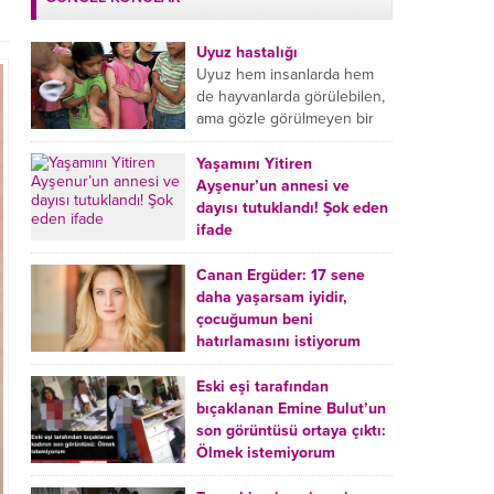
Uyuz hastalığı
Uyuz hem insanlarda hem
de hayvanlarda görülebilen,
ama gözle görülmeyen bir
tür mikroplu böcek
hastalığıdır. Uyuz hastalığı
Yaşamını Yitiren
(Urticaria), deride veya...
Ayşenur’un annesi ve
dayısı tutuklandı! Şok eden
ifade
Burdur’da yatağında ölü
bulunan Ayşenur Kazık’ın (2)
Canan Ergüder: 17 sene
annesi Kader Karadeniz (23)
daha yaşarsam iyidir,
ile dayısı Hızır Tunç
çocuğumun beni
Çetinkaya (19) tutuklandı.
hatırlamasını istiyorum
Çetinkaya, ifadesinde...
Kanser tedavisi gören ünlü
oyuncu Canan Ergüder,
Eski eşi tarafından
hastalık sürecini anlattı:
bıçaklanan Emine Bulut’un
Meme kanserine yakalanan
son görüntüsü ortaya çıktı:
ünlü oyuncu Canan Ergüder
Ölmek istemiyorum
aklıma ilk ölümün...
Kırıkkale’de eski eşi