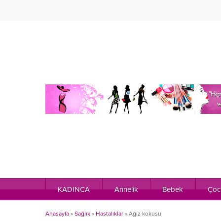
KADINCA
Annelik
Bebek
Çoc
Anasayfa
»
Sağlık
»
Hastalıklar
»
Ağız kokusu