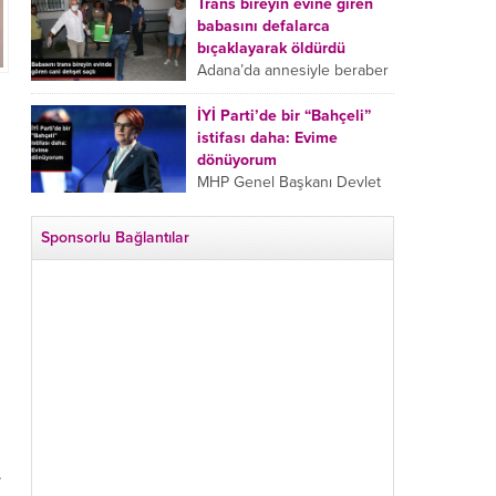
tarafından boğazından
Trans bireyin evine giren
bıçaklanan Emine Bulut’un
babasını defalarca
“Ben ölmek istemiyorum”
bıçaklayarak öldürdü
demesi ve yanında bulunan
Adana’da annesiyle beraber
10 yaşındaki kızının “Anne
takip ettiği babasının trans
lütfen...
bireyin evine girdiği gören
İYİ Parti’de bir “Bahçeli”
cani, babasını vücudunun
istifası daha: Evime
çeşitli yerlerinden
dönüyorum
bıçaklayarak öldürdü.
MHP Genel Başkanı Devlet
Adana’da bir...
Bahçeli’nin “geri dönün”
çağrısının ardından İYİ Parti
Sponsorlu Bağlantılar
Kepez İlçe Başkan Yardımcısı
Özgür Avcı “Evime
dönüyorum” deyip...
.