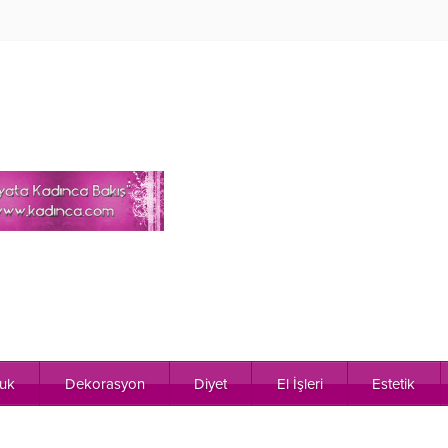
uk
Dekorasyon
Diyet
El İşleri
Estetik