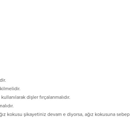
dir.
ilmelidir.
ullanılarak dişler fırçalanmalıdır.
alıdır.
ğız kokusu şikayetiniz devam e diyorsa, ağız kokusuna sebep