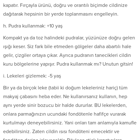
kapatır. Fırçayla ürünü, doğru ve orantılı biçimde cildinize
dağıtarak hepsinin bir yerde toplanmasını engelleyin.
h. Pudra kullanmak: +10 yaş
Kompakt ya da toz halindeki pudralar, yüzünüze doğru gelen
ışığı keser. Siz fark bile etmeden gölgeler daha abartılı hale
gelir, çizgiler ortaya çıkar. Ayrıca pudranın tanecikleri cildin
kuru bölgelerine yapışır. Pudra kullanmak mı? Unutun gitsin!
i. Lekeleri gizlemek: -5 yaş
Bir ya da birçok leke (tabii ki doğum lekeleriniz hariç) tüm
makyaj çabasını heba eder. Ne kullanırsanız kullanın, hep
aynı yerde sinir bozucu bir halde dururlar. BU lekelerden,
onlara parmağınızın ucundaki fondötenle hafifçe vurarak
kurtulmayı deneyebilirsiniz. Yani onları tam anlamıyla kamufle
edebilirsiniz. Zaten cildin ısısı fondöteni emecektir ve