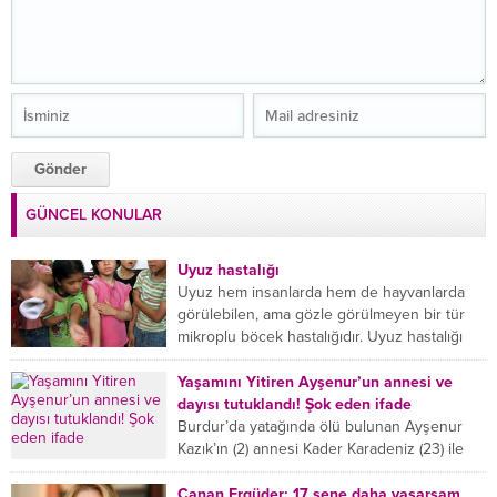
GÜNCEL KONULAR
Uyuz hastalığı
Uyuz hem insanlarda hem de hayvanlarda
görülebilen, ama gözle görülmeyen bir tür
mikroplu böcek hastalığıdır. Uyuz hastalığı
(Urticaria), deride veya...
Yaşamını Yitiren Ayşenur’un annesi ve
dayısı tutuklandı! Şok eden ifade
Burdur’da yatağında ölü bulunan Ayşenur
Kazık’ın (2) annesi Kader Karadeniz (23) ile
dayısı Hızır Tunç Çetinkaya (19) tutuklandı.
Çetinkaya, ifadesinde...
Canan Ergüder: 17 sene daha yaşarsam