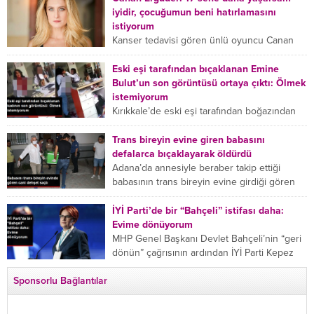
iyidir, çocuğumun beni hatırlamasını
istiyorum
Kanser tedavisi gören ünlü oyuncu Canan
Ergüder, hastalık sürecini anlattı: Meme
kanserine yakalanan ünlü oyuncu Canan
Eski eşi tarafından bıçaklanan Emine
Ergüder aklıma ilk ölümün...
Bulut’un son görüntüsü ortaya çıktı: Ölmek
istemiyorum
Kırıkkale’de eski eşi tarafından boğazından
bıçaklanan Emine Bulut’un “Ben ölmek
istemiyorum” demesi ve yanında bulunan 10
Trans bireyin evine giren babasını
yaşındaki kızının “Anne lütfen...
defalarca bıçaklayarak öldürdü
Adana’da annesiyle beraber takip ettiği
babasının trans bireyin evine girdiği gören
cani, babasını vücudunun çeşitli yerlerinden
bıçaklayarak öldürdü. Adana’da bir...
İYİ Parti’de bir “Bahçeli” istifası daha:
Evime dönüyorum
MHP Genel Başkanı Devlet Bahçeli’nin “geri
dönün” çağrısının ardından İYİ Parti Kepez
İlçe Başkan Yardımcısı Özgür Avcı “Evime
Sponsorlu Bağlantılar
dönüyorum” deyip...