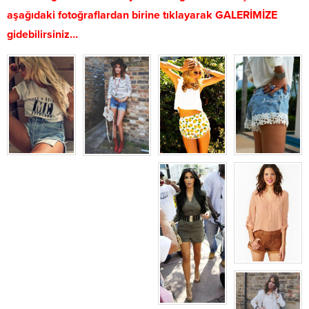
aşağıdaki fotoğraflardan birine tıklayarak GALERİMİZE
gidebilirsiniz…