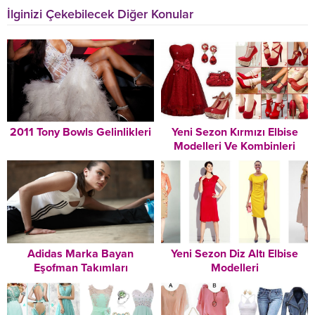
İlginizi Çekebilecek Diğer Konular
2011 Tony Bowls Gelinlikleri
Yeni Sezon Kırmızı Elbise
Modelleri Ve Kombinleri
Adidas Marka Bayan
Yeni Sezon Diz Altı Elbise
Eşofman Takımları
Modelleri