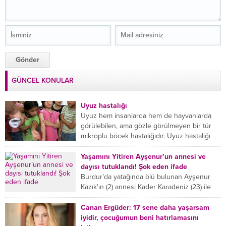
GÜNCEL KONULAR
Uyuz hastalığı
Uyuz hem insanlarda hem de hayvanlarda
görülebilen, ama gözle görülmeyen bir tür
mikroplu böcek hastalığıdır. Uyuz hastalığı
(Urticaria), deride veya...
Yaşamını Yitiren Ayşenur’un annesi ve
dayısı tutuklandı! Şok eden ifade
Burdur’da yatağında ölü bulunan Ayşenur
Kazık’ın (2) annesi Kader Karadeniz (23) ile
dayısı Hızır Tunç Çetinkaya (19) tutuklandı.
Çetinkaya, ifadesinde...
Canan Ergüder: 17 sene daha yaşarsam
iyidir, çocuğumun beni hatırlamasını