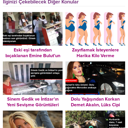
İlginizi Çekebilecek Diğer Konular
Eski eşi tarafından
Zayıflamak İsteyenlere
bıçaklanan Emine Bulut’un
Harika Kilo Verme
son görüntüsü ortaya çıktı:
Tavsiyeleri – Mutlaka
Ölmek istemiyorum
Okuyun!
Sinem Gedik ve İntizar’ın
Dolu Yağışından Korkan
Yeni Sevişme Görüntüleri
Demet Akalın, Lüks Cipi
Ortaya Çıktı
Yerine İlker Ayrık’ın
Yarışmasından Kazandığı
Arabayı Kullandı