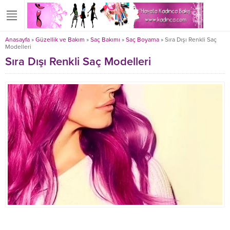
Anasayfa
»
Güzellik ve Bakım
»
Saç Bakımı
»
Saç Boyama
»
Sıra Dışı Renkli Saç
Modelleri
Sıra Dışı Renkli Saç Modelleri