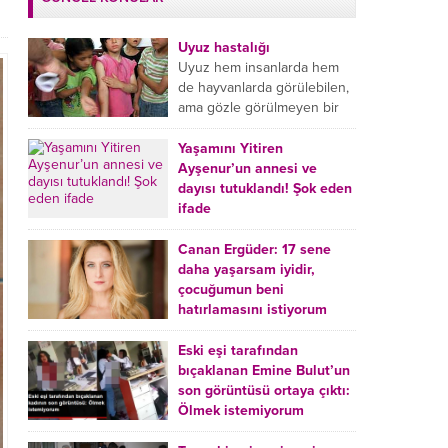
Uyuz hastalığı
Uyuz hem insanlarda hem
de hayvanlarda görülebilen,
ama gözle görülmeyen bir
tür mikroplu böcek
hastalığıdır. Uyuz hastalığı
Yaşamını Yitiren
(Urticaria), deride veya...
Ayşenur’un annesi ve
dayısı tutuklandı! Şok eden
ifade
Burdur’da yatağında ölü
bulunan Ayşenur Kazık’ın (2)
Canan Ergüder: 17 sene
annesi Kader Karadeniz (23)
daha yaşarsam iyidir,
ile dayısı Hızır Tunç
çocuğumun beni
Çetinkaya (19) tutuklandı.
hatırlamasını istiyorum
Çetinkaya, ifadesinde...
Kanser tedavisi gören ünlü
oyuncu Canan Ergüder,
Eski eşi tarafından
hastalık sürecini anlattı:
bıçaklanan Emine Bulut’un
Meme kanserine yakalanan
son görüntüsü ortaya çıktı:
ünlü oyuncu Canan Ergüder
Ölmek istemiyorum
aklıma ilk ölümün...
Kırıkkale’de eski eşi