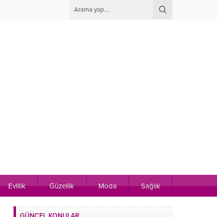
Evlilik
Güzellik
Moda
Sağlık
GÜNCEL KONULAR