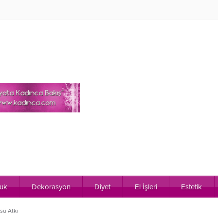
uk
Dekorasyon
Diyet
El İşleri
Estetik
sü Atkı