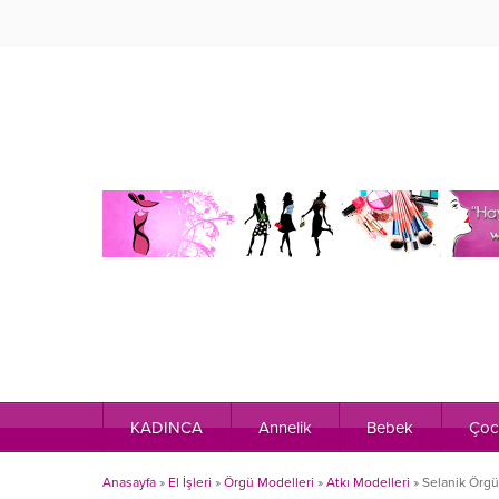
KADINCA
Annelik
Bebek
Çoc
Anasayfa
»
El İşleri
»
Örgü Modelleri
»
Atkı Modelleri
»
Selanik Örgü