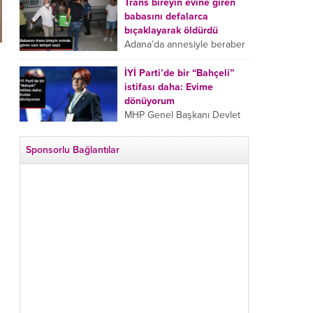
tarafından boğazından
Trans bireyin evine giren
bıçaklanan Emine Bulut’un
babasını defalarca
“Ben ölmek istemiyorum”
bıçaklayarak öldürdü
demesi ve yanında bulunan
Adana’da annesiyle beraber
10 yaşındaki kızının “Anne
takip ettiği babasının trans
lütfen...
bireyin evine girdiği gören
İYİ Parti’de bir “Bahçeli”
cani, babasını vücudunun
istifası daha: Evime
çeşitli yerlerinden
dönüyorum
bıçaklayarak öldürdü.
MHP Genel Başkanı Devlet
Adana’da bir...
Bahçeli’nin “geri dönün”
çağrısının ardından İYİ Parti
Sponsorlu Bağlantılar
Kepez İlçe Başkan Yardımcısı
Özgür Avcı “Evime
dönüyorum” deyip...