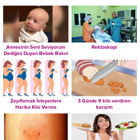
Annesinin Seni Seviyorum
Rektoskopi
Dediğini Duyan Bebek Bakın
Nasıl Duygulandı
Zayıflamak İsteyenlere
3 Günde 9 kilo verdiren
Harika Kilo Verme
karışım
Tavsiyeleri – Mutlaka
Okuyun!