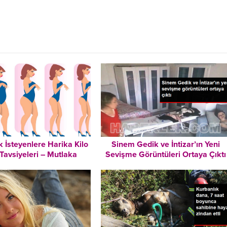
 İsteyenlere Harika Kilo
Sinem Gedik ve İntizar’ın Yeni
Tavsiyeleri – Mutlaka
Sevişme Görüntüleri Ortaya Çıktı
Okuyun!