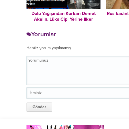
Dolu Yağışından Korkan Demet
Rus kadınl
Akalın, Lüks Cipi Yerine İlker
Ayrık’ın Yarışmasından Kazandığı
Arabayı Kullandı
Yorumlar
Henüz yorum yapılmamış.