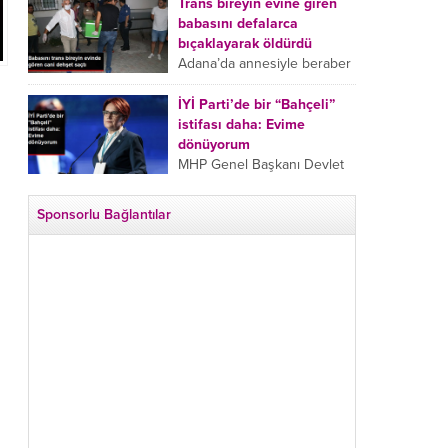
tarafından boğazından
Trans bireyin evine giren
bıçaklanan Emine Bulut’un
babasını defalarca
“Ben ölmek istemiyorum”
bıçaklayarak öldürdü
demesi ve yanında bulunan
Adana’da annesiyle beraber
10 yaşındaki kızının “Anne
takip ettiği babasının trans
lütfen...
bireyin evine girdiği gören
İYİ Parti’de bir “Bahçeli”
cani, babasını vücudunun
istifası daha: Evime
çeşitli yerlerinden
dönüyorum
bıçaklayarak öldürdü.
MHP Genel Başkanı Devlet
Adana’da bir...
Bahçeli’nin “geri dönün”
çağrısının ardından İYİ Parti
Sponsorlu Bağlantılar
Kepez İlçe Başkan Yardımcısı
Özgür Avcı “Evime
dönüyorum” deyip...