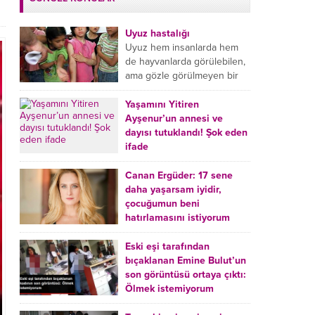
Uyuz hastalığı
Uyuz hem insanlarda hem
de hayvanlarda görülebilen,
ama gözle görülmeyen bir
tür mikroplu böcek
hastalığıdır. Uyuz hastalığı
Yaşamını Yitiren
(Urticaria), deride veya...
Ayşenur’un annesi ve
dayısı tutuklandı! Şok eden
ifade
Burdur’da yatağında ölü
bulunan Ayşenur Kazık’ın (2)
Canan Ergüder: 17 sene
annesi Kader Karadeniz (23)
daha yaşarsam iyidir,
ile dayısı Hızır Tunç
çocuğumun beni
Çetinkaya (19) tutuklandı.
hatırlamasını istiyorum
Çetinkaya, ifadesinde...
Kanser tedavisi gören ünlü
oyuncu Canan Ergüder,
Eski eşi tarafından
hastalık sürecini anlattı:
bıçaklanan Emine Bulut’un
Meme kanserine yakalanan
son görüntüsü ortaya çıktı:
ünlü oyuncu Canan Ergüder
Ölmek istemiyorum
aklıma ilk ölümün...
Kırıkkale’de eski eşi