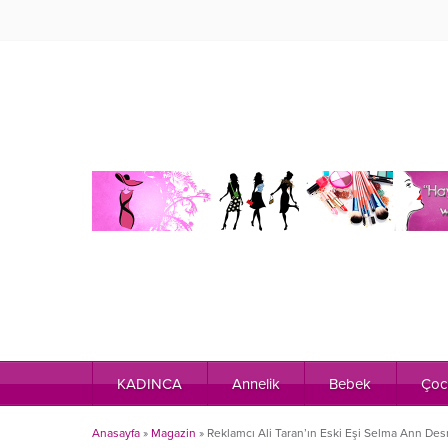
KADINCA
Annelik
Bebek
Çoc
Anasayfa
»
Magazin
»
Reklamcı Ali Taran’ın Eski Eşi Selma Ann Des