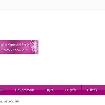
uk
Dekorasyon
Diyet
El İşleri
Estetik
mond Vefat Etti