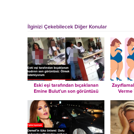
İlginizi Çekebilecek Diğer Konular
Eski eşi tarafından bıçaklanan
Zayıflamak
Emine Bulut’un son görüntüsü
Verme 
ortaya çıktı: Ölmek istemiyorum