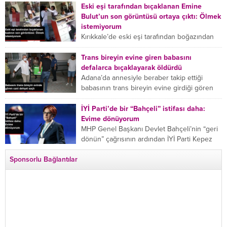
kanserine yakalanan ünlü oyuncu Canan
Eski eşi tarafından bıçaklanan Emine
Ergüder aklıma ilk ölümün...
Bulut’un son görüntüsü ortaya çıktı: Ölmek
istemiyorum
Kırıkkale’de eski eşi tarafından boğazından
bıçaklanan Emine Bulut’un “Ben ölmek
istemiyorum” demesi ve yanında bulunan 10
Trans bireyin evine giren babasını
yaşındaki kızının “Anne lütfen...
defalarca bıçaklayarak öldürdü
Adana’da annesiyle beraber takip ettiği
babasının trans bireyin evine girdiği gören
cani, babasını vücudunun çeşitli yerlerinden
bıçaklayarak öldürdü. Adana’da bir...
İYİ Parti’de bir “Bahçeli” istifası daha:
Evime dönüyorum
MHP Genel Başkanı Devlet Bahçeli’nin “geri
dönün” çağrısının ardından İYİ Parti Kepez
İlçe Başkan Yardımcısı Özgür Avcı “Evime
Sponsorlu Bağlantılar
dönüyorum” deyip...