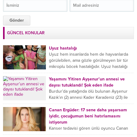
GÜNCEL KONULAR
Uyuz hastalığı
Uyuz hem insanlarda hem de hayvanlarda
görülebilen, ama gözle görülmeyen bir tür
mikroplu böcek hastalığıdır. Uyuz hastalığı
(Urticaria), deride veya...
Yaşamını Yitiren Ayşenur’un annesi ve
dayısı tutuklandı! Şok eden ifade
Burdur’da yatağında ölü bulunan Ayşenur
Kazık’ın (2) annesi Kader Karadeniz (23) ile
dayısı Hızır Tunç Çetinkaya (19) tutuklandı.
Çetinkaya, ifadesinde...
Canan Ergüder: 17 sene daha yaşarsam
iyidir, çocuğumun beni hatırlamasını
istiyorum
Kanser tedavisi gören ünlü oyuncu Canan
Ergüder, hastalık sürecini anlattı: Meme