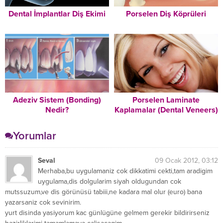
Dental İmplantlar Diş Ekimi
Porselen Diş Köprüleri
Adeziv Sistem (Bonding)
Porselen Laminate
Nedir?
Kaplamalar (Dental Veneers)
Yorumlar
Seval
09 Ocak 2012, 03:12
Merhaba,bu uygulamaniz cok dikkatimi cekti,tam aradigim
uygulama,dis dolgularim siyah oldugundan cok
mutssuzum,ve dis görünüsü tabiii,ne kadara mal olur (euro) bana
yazarsaniz cok sevinirim.
yurt disinda yasiyorum kac günlügüne gelmem gerekir bildirirseniz