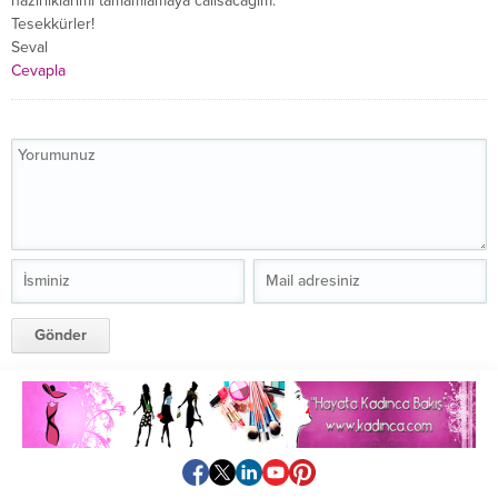
hazirliklarimi tamamlamaya calisacagim.
Tesekkürler!
Seval
Cevapla