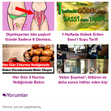
otu ve mucizevi faydaları
Diyetisyenler bile şaşkın!
1 Haftada Göbek Eriten
Günde Sadece 6 Damlası,
Sass’i Suyu Tarifi
Göbek Yağlarınızı Sihirli Bir
Şekilde Yok Edecek!
Her Gün 3 Hurma
Vatan Şaşmaz’ı öldüren ve
Yediğinizde Bakın
daha sonra intihar eden kişi
Vücudunuzda Neler Oluyor
kimdir?
Yorumlar
Henüz yorum yapılmamış.