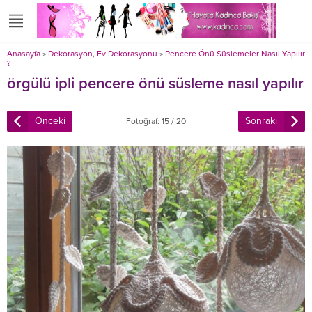
Anasayfa
»
Dekorasyon, Ev Dekorasyonu
»
Pencere Önü Süslemeler Nasıl Yapılır
?
örgülü ipli pencere önü süsleme nasıl yapılır
Önceki
Sonraki
Fotoğraf: 15 / 20