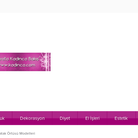
uk
Dekorasyon
Diyet
El İşleri
Estetik
atak Örtüsü Modelleri