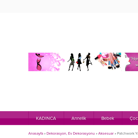
KADINCA
Annelik
Bebek
Çoc
Anasayfa
»
Dekorasyon, Ev Dekorasyonu
»
Aksesuar
»
Patchwork Y