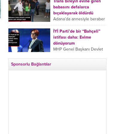
tarafından boğazından
Trans bireyin evine giren
bıçaklanan Emine Bulut’un
babasını defalarca
“Ben ölmek istemiyorum”
bıçaklayarak öldürdü
demesi ve yanında bulunan
Adana’da annesiyle beraber
10 yaşındaki kızının “Anne
takip ettiği babasının trans
lütfen...
bireyin evine girdiği gören
İYİ Parti’de bir “Bahçeli”
cani, babasını vücudunun
istifası daha: Evime
çeşitli yerlerinden
dönüyorum
bıçaklayarak öldürdü.
MHP Genel Başkanı Devlet
Adana’da bir...
Bahçeli’nin “geri dönün”
çağrısının ardından İYİ Parti
Sponsorlu Bağlantılar
Kepez İlçe Başkan Yardımcısı
Özgür Avcı “Evime
dönüyorum” deyip...