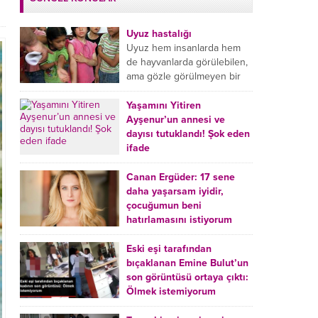
Uyuz hastalığı
Uyuz hem insanlarda hem
de hayvanlarda görülebilen,
ama gözle görülmeyen bir
tür mikroplu böcek
hastalığıdır. Uyuz hastalığı
Yaşamını Yitiren
(Urticaria), deride veya...
Ayşenur’un annesi ve
dayısı tutuklandı! Şok eden
ifade
Burdur’da yatağında ölü
bulunan Ayşenur Kazık’ın (2)
Canan Ergüder: 17 sene
annesi Kader Karadeniz (23)
daha yaşarsam iyidir,
ile dayısı Hızır Tunç
çocuğumun beni
Çetinkaya (19) tutuklandı.
hatırlamasını istiyorum
Çetinkaya, ifadesinde...
Kanser tedavisi gören ünlü
oyuncu Canan Ergüder,
Eski eşi tarafından
hastalık sürecini anlattı:
bıçaklanan Emine Bulut’un
Meme kanserine yakalanan
son görüntüsü ortaya çıktı:
ünlü oyuncu Canan Ergüder
Ölmek istemiyorum
aklıma ilk ölümün...
Kırıkkale’de eski eşi