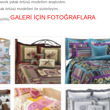
hwork yatak örtüsü modelleri araştırdım.
tak örtüsü modelleri ile sizlerleyim…
GALERİ İÇİN FOTOĞRAFLARA
nümlü.