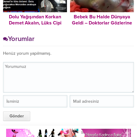
Dolu Yağışından Korkan
Bebek Bu Halde Dünyaya
Demet Akalın, Lüks Cipi
Geldi – Doktorlar Gözlerine
Yerine İlker Ayrık’ın
İnanamadılar
Yarışmasından Kazandığı
Yorumlar
Arabayı Kullandı
Henüz yorum yapılmamış.