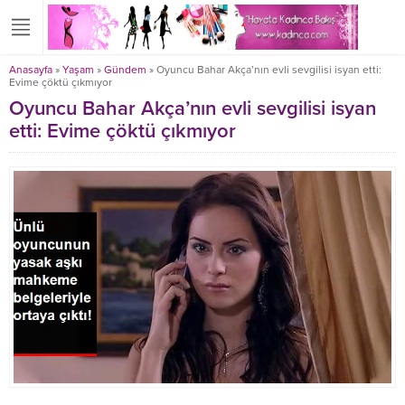
Anasayfa
»
Yaşam
»
Gündem
»
Oyuncu Bahar Akça’nın evli sevgilisi isyan etti:
Evime çöktü çıkmıyor
Oyuncu Bahar Akça’nın evli sevgilisi isyan
etti: Evime çöktü çıkmıyor