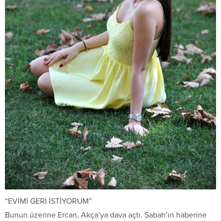
“EVİMİ GERİ İSTİYORUM”
Bunun üzerine Ercan, Akça’ya dava açtı. Sabah’ın haberine