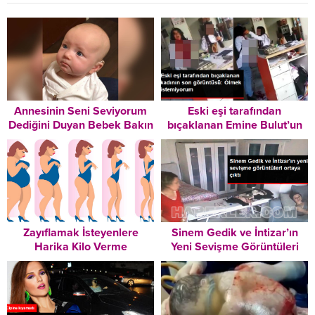
Annesinin Seni Seviyorum
Eski eşi tarafından
Dediğini Duyan Bebek Bakın
bıçaklanan Emine Bulut’un
Nasıl Duygulandı
son görüntüsü ortaya çıktı:
Ölmek istemiyorum
Zayıflamak İsteyenlere
Sinem Gedik ve İntizar’ın
Harika Kilo Verme
Yeni Sevişme Görüntüleri
Tavsiyeleri – Mutlaka
Ortaya Çıktı
Okuyun!