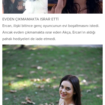
EVDEN ÇIKMAMAKTA ISRAR ETTİ
Ercan, ilişki bitince genç oyuncunun evi boşaltmasını istedi.
Ancak evden çıkmamakta ısrar eden Akça, Ercan’ın aldığı
pahalı hediyeleri de iade etmedi.