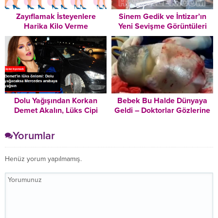
Zayıflamak İsteyenlere
Sinem Gedik ve İntizar’ın
Harika Kilo Verme
Yeni Sevişme Görüntüleri
Tavsiyeleri – Mutlaka
Ortaya Çıktı
Okuyun!
Dolu Yağışından Korkan
Bebek Bu Halde Dünyaya
Demet Akalın, Lüks Cipi
Geldi – Doktorlar Gözlerine
Yerine İlker Ayrık’ın
İnanamadılar
Yarışmasından Kazandığı
Yorumlar
Arabayı Kullandı
Henüz yorum yapılmamış.