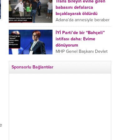
tarafından boğazından
Trans bireyin evine giren
bıçaklanan Emine Bulut’un
babasını defalarca
“Ben ölmek istemiyorum”
bıçaklayarak öldürdü
demesi ve yanında bulunan
Adana’da annesiyle beraber
10 yaşındaki kızının “Anne
takip ettiği babasının trans
lütfen...
bireyin evine girdiği gören
İYİ Parti’de bir “Bahçeli”
cani, babasını vücudunun
istifası daha: Evime
çeşitli yerlerinden
dönüyorum
bıçaklayarak öldürdü.
MHP Genel Başkanı Devlet
Adana’da bir...
Bahçeli’nin “geri dönün”
çağrısının ardından İYİ Parti
Sponsorlu Bağlantılar
Kepez İlçe Başkan Yardımcısı
Özgür Avcı “Evime
dönüyorum” deyip...
ye