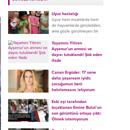
Uyuz hastalığı
Uyuz hem insanlarda hem
de hayvanlarda görülebilen,
ama gözle görülmeyen bir
tür mikroplu böcek
hastalığıdır. Uyuz hastalığı
Yaşamını Yitiren
(Urticaria), deride veya...
Ayşenur’un annesi ve
dayısı tutuklandı! Şok eden
ifade
Burdur’da yatağında ölü
bulunan Ayşenur Kazık’ın (2)
Canan Ergüder: 17 sene
annesi Kader Karadeniz (23)
daha yaşarsam iyidir,
ile dayısı Hızır Tunç
çocuğumun beni
Çetinkaya (19) tutuklandı.
hatırlamasını istiyorum
Çetinkaya, ifadesinde...
Kanser tedavisi gören ünlü
oyuncu Canan Ergüder,
Eski eşi tarafından
hastalık sürecini anlattı:
bıçaklanan Emine Bulut’un
Meme kanserine yakalanan
son görüntüsü ortaya çıktı:
ünlü oyuncu Canan Ergüder
Ölmek istemiyorum
aklıma ilk ölümün...
Kırıkkale’de eski eşi