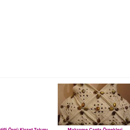
ifli Örgü Klozet Takımı
Makrome Çanta Örnekleri