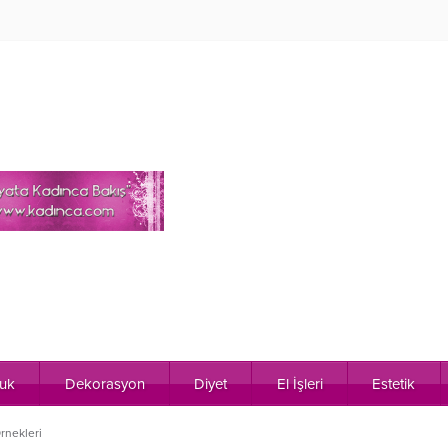
uk
Dekorasyon
Diyet
El İşleri
Estetik
rnekleri