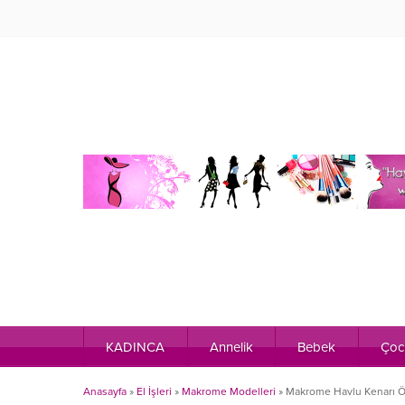
KADINCA
Annelik
Bebek
Çoc
Anasayfa
»
El İşleri
»
Makrome Modelleri
»
Makrome Havlu Kenarı Ö