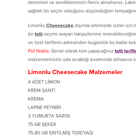
denemeli ve sevdiklerinizin fikrini almalısınız. Lab
sağlıklı bir seçim olduğunu düşündüğüm tereyağını
Limonlu
Cheesecake
dışında sitemizde sizler için b
bir
tatlı
seçimi arayan takipçilerime önerebileceğim
ve özel tariflerin adresinden bugünlük bu kadar kol
Püf Nokta:
Genel olarak tüm yapacağınız
tatlı tarifl
malzemlerinizin oda sıcaklığı kıvamında olmasına ö
Limonlu Cheesecake Malzemeler
4 ADET LİMON
KREM ŞANTİ
KREMA
LAPNE PEYNİRİ
3 YUMURTA SARISI
75 GR ŞEKER
75-80 GR ERİTİLMİŞ TEREYAĞI