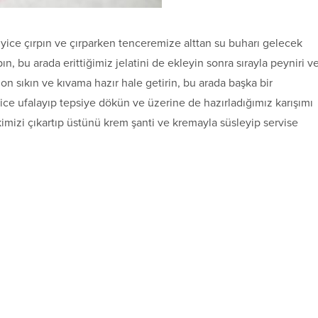
iyice çırpın ve çırparken tenceremize alttan su buharı gelecek
, bu arada erittiğimiz jelatini de ekleyin sonra sırayla peyniri v
n sıkın ve kıvama hazır hale getirin, bu arada başka bir
yice ufalayıp tepsiye dökün ve üzerine de hazırladığımız karışımı
mizi çıkartıp üstünü krem şanti ve kremayla süsleyip servise