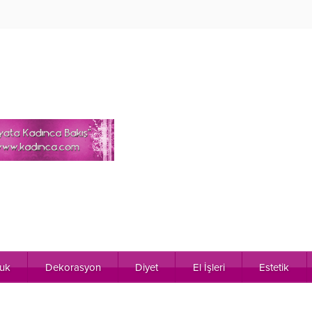
uk
Dekorasyon
Diyet
El İşleri
Estetik