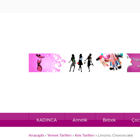
KADINCA
Annelik
Bebek
Çoc
Anasayfa
»
Yemek Tarifleri
»
Kek Tarifleri
»
Limonlu Cheesecake