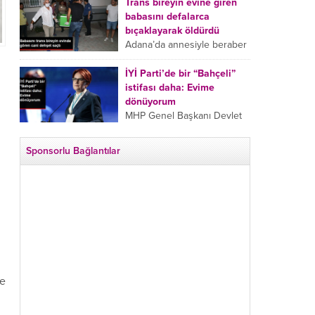
tarafından boğazından
Trans bireyin evine giren
bıçaklanan Emine Bulut’un
babasını defalarca
“Ben ölmek istemiyorum”
bıçaklayarak öldürdü
demesi ve yanında bulunan
Adana’da annesiyle beraber
10 yaşındaki kızının “Anne
takip ettiği babasının trans
lütfen...
bireyin evine girdiği gören
İYİ Parti’de bir “Bahçeli”
cani, babasını vücudunun
istifası daha: Evime
çeşitli yerlerinden
dönüyorum
bıçaklayarak öldürdü.
MHP Genel Başkanı Devlet
Adana’da bir...
Bahçeli’nin “geri dönün”
çağrısının ardından İYİ Parti
Sponsorlu Bağlantılar
Kepez İlçe Başkan Yardımcısı
Özgür Avcı “Evime
dönüyorum” deyip...
se