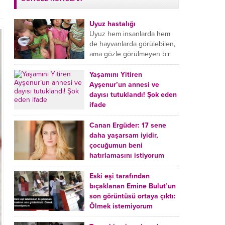
Uyuz hastalığı
Uyuz hem insanlarda hem
de hayvanlarda görülebilen,
ama gözle görülmeyen bir
tür mikroplu böcek
hastalığıdır. Uyuz hastalığı
Yaşamını Yitiren
(Urticaria), deride veya...
Ayşenur’un annesi ve
dayısı tutuklandı! Şok eden
ifade
Burdur’da yatağında ölü
bulunan Ayşenur Kazık’ın (2)
Canan Ergüder: 17 sene
annesi Kader Karadeniz (23)
daha yaşarsam iyidir,
ile dayısı Hızır Tunç
çocuğumun beni
Çetinkaya (19) tutuklandı.
hatırlamasını istiyorum
Çetinkaya, ifadesinde...
Kanser tedavisi gören ünlü
oyuncu Canan Ergüder,
Eski eşi tarafından
hastalık sürecini anlattı:
bıçaklanan Emine Bulut’un
Meme kanserine yakalanan
son görüntüsü ortaya çıktı:
ünlü oyuncu Canan Ergüder
Ölmek istemiyorum
aklıma ilk ölümün...
Kırıkkale’de eski eşi