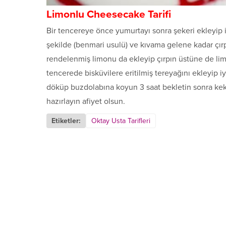
Limonlu Cheesecake Tarifi
Bir tencereye önce yumurtayı sonra şekeri ekleyip 
şekilde (benmari usulü) ve kıvama gelene kadar çırpın
rendelenmiş limonu da ekleyip çırpın üstüne de limo
tencerede bisküvilere eritilmiş tereyağını ekleyip i
döküp buzdolabına koyun 3 saat bekletin sonra keki
hazırlayın afiyet olsun.
Etiketler:
Oktay Usta Tarifleri