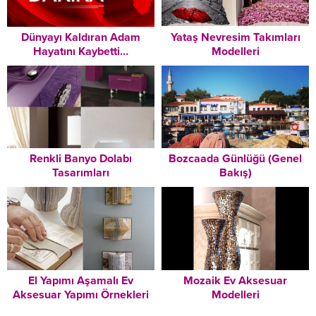
Dünyayı Kaldıran Adam
Yataş Nevresim Takımları
Hayatını Kaybetti…
Modelleri
Renkli Banyo Dolabı
Bozcaada Günlüğü (Genel
Tasarımları
Bakış)
El Yapımı Aşamalı Ev
Mozaik Ev Aksesuar
Aksesuar Yapımı Örnekleri
Modelleri