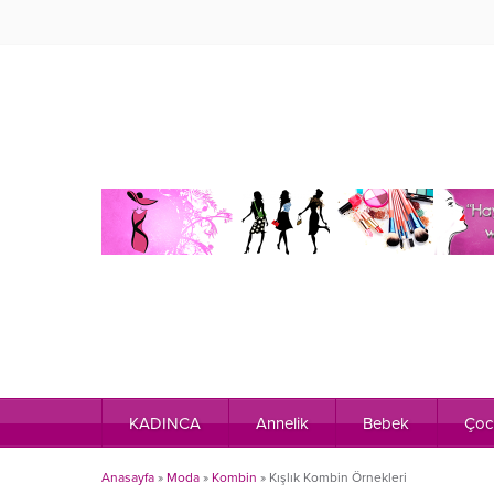
KADINCA
Annelik
Bebek
Çoc
Anasayfa
»
Moda
»
Kombin
»
Kışlık Kombin Örnekleri