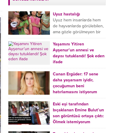
Uyuz hastalığı
Uyuz hem insanlarda hem
de hayvanlarda görülebilen,
ama gözle görülmeyen bir
tür mikroplu böcek
hastalığıdır. Uyuz hastalığı
Yaşamını Yitiren
(Urticaria), deride veya...
Ayşenur’un annesi ve
dayısı tutuklandı! Şok eden
ifade
Burdur’da yatağında ölü
bulunan Ayşenur Kazık’ın (2)
Canan Ergüder: 17 sene
annesi Kader Karadeniz (23)
daha yaşarsam iyidir,
ile dayısı Hızır Tunç
çocuğumun beni
Çetinkaya (19) tutuklandı.
hatırlamasını istiyorum
Çetinkaya, ifadesinde...
Kanser tedavisi gören ünlü
oyuncu Canan Ergüder,
Eski eşi tarafından
hastalık sürecini anlattı:
bıçaklanan Emine Bulut’un
Meme kanserine yakalanan
son görüntüsü ortaya çıktı:
ünlü oyuncu Canan Ergüder
Ölmek istemiyorum
aklıma ilk ölümün...
Kırıkkale’de eski eşi