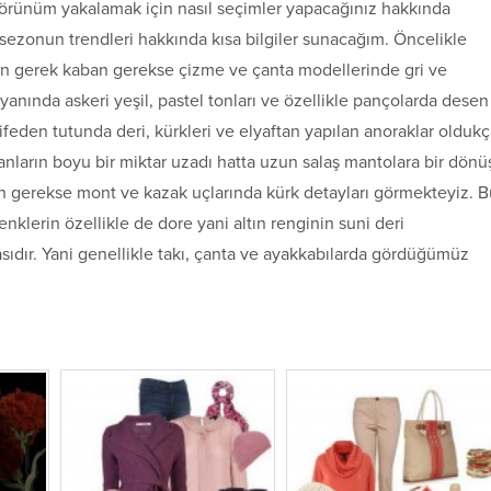
görünüm yakalamak için nasıl seçimler yapacağınız hakkında
sezonun trendleri hakkında kısa bilgiler sunacağım. Öncelikle
on gerek kaban gerekse çizme ve çanta modellerinde gri ve
 yanında askeri yeşil, pastel tonları ve özellikle pançolarda desen
feden tutunda deri, kürkleri ve elyaftan yapılan anoraklar olduk
nların boyu bir miktar uzadı hatta uzun salaş mantolara bir dönü
n gerekse mont ve kazak uçlarında kürk detayları görmekteyiz. B
klerin özellikle de dore yani altın renginin suni deri
sıdır. Yani genellikle takı, çanta ve ayakkabılarda gördüğümüz