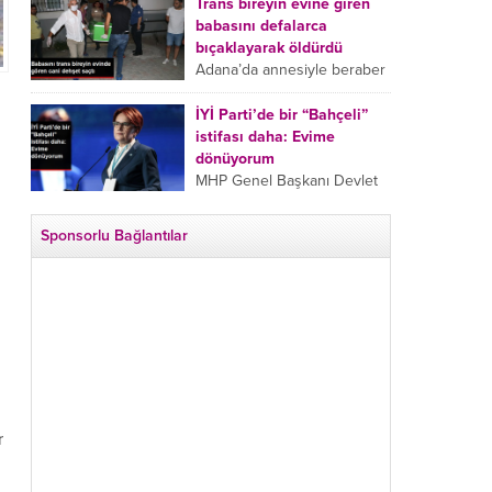
tarafından boğazından
Trans bireyin evine giren
bıçaklanan Emine Bulut’un
babasını defalarca
“Ben ölmek istemiyorum”
bıçaklayarak öldürdü
demesi ve yanında bulunan
Adana’da annesiyle beraber
10 yaşındaki kızının “Anne
takip ettiği babasının trans
lütfen...
bireyin evine girdiği gören
İYİ Parti’de bir “Bahçeli”
cani, babasını vücudunun
istifası daha: Evime
çeşitli yerlerinden
dönüyorum
bıçaklayarak öldürdü.
MHP Genel Başkanı Devlet
Adana’da bir...
Bahçeli’nin “geri dönün”
çağrısının ardından İYİ Parti
Sponsorlu Bağlantılar
Kepez İlçe Başkan Yardımcısı
Özgür Avcı “Evime
dönüyorum” deyip...
r