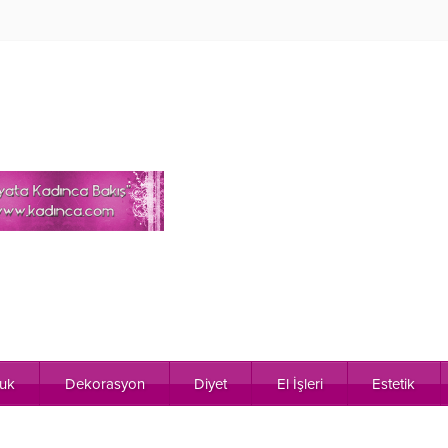
uk
Dekorasyon
Diyet
El İşleri
Estetik