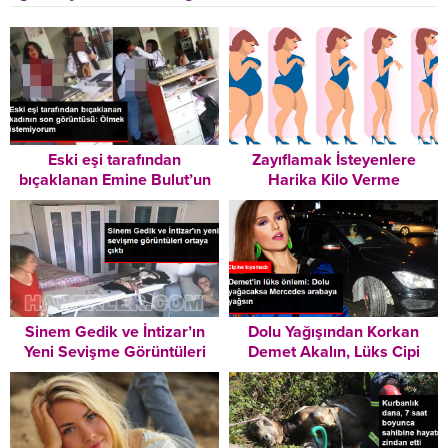
Eski eşi tarafından
Zayıflamak İsteyenlere
bıçaklanan Emine Bulut’un
Harika Kilo Verme
son görüntüsü ortaya çıktı:
Tavsiyeleri – Mutlaka
Ölmek istemiyorum
Okuyun!
Sinem Gedik ve İntizar’ın
Dolu Yağışından Korkan
Yeni Sevişme Görüntüleri
Demet Akalın, Lüks Cipi
Ortaya Çıktı
Yerine İlker Ayrık’ın
Yarışmasından Kazandığı
Arabayı Kullandı