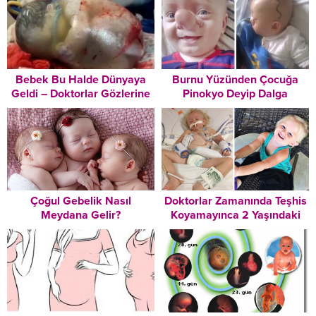
Bebek Bu Halde Dünyaya
Burnu Yüzünden Çocuğa
Geldi – Doktorlar Gözlerine
Pinokyo Deyip Dalga
İnanamadılar
Geçtiler – 3 Yıl Sonra Bakın
Nasıl Değişti
Çoğul Gebelik Nasıl
Doktorlar Zamanında Teşhis
Meydana Gelir?
Koyamayınca 2 Yaşındaki
Kız Hayatını Kaybetti – Aile
Şimdi Diğer Ebeveynleri
Uyarıyor