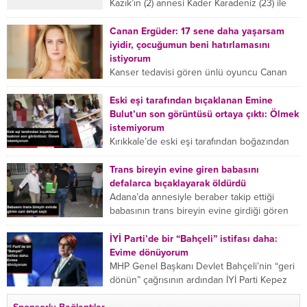
Kazık’ın (2) annesi Kader Karadeniz (23) ile
dayısı Hızır Tunç Çetinkaya (19) tutuklandı.
Çetinkaya, ifadesinde...
Canan Ergüder: 17 sene daha yaşarsam
iyidir, çocuğumun beni hatırlamasını
istiyorum
Kanser tedavisi gören ünlü oyuncu Canan
Ergüder, hastalık sürecini anlattı: Meme
kanserine yakalanan ünlü oyuncu Canan
Eski eşi tarafından bıçaklanan Emine
Ergüder aklıma ilk ölümün...
Bulut’un son görüntüsü ortaya çıktı: Ölmek
istemiyorum
Kırıkkale’de eski eşi tarafından boğazından
bıçaklanan Emine Bulut’un “Ben ölmek
istemiyorum” demesi ve yanında bulunan 10
Trans bireyin evine giren babasını
yaşındaki kızının “Anne lütfen...
defalarca bıçaklayarak öldürdü
Adana’da annesiyle beraber takip ettiği
babasının trans bireyin evine girdiği gören
cani, babasını vücudunun çeşitli yerlerinden
bıçaklayarak öldürdü. Adana’da bir...
İYİ Parti’de bir “Bahçeli” istifası daha:
Evime dönüyorum
MHP Genel Başkanı Devlet Bahçeli’nin “geri
dönün” çağrısının ardından İYİ Parti Kepez
İlçe Başkan Yardımcısı Özgür Avcı “Evime