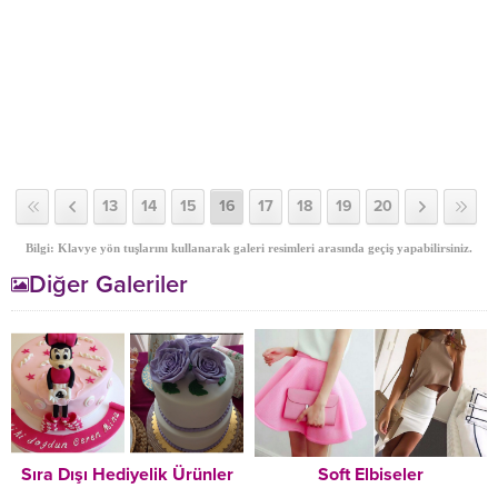
13
14
15
16
17
18
19
20
Bilgi: Klavye yön tuşlarını kullanarak galeri resimleri arasında geçiş yapabilirsiniz.
Diğer Galeriler
Sıra Dışı Hediyelik Ürünler
Soft Elbiseler