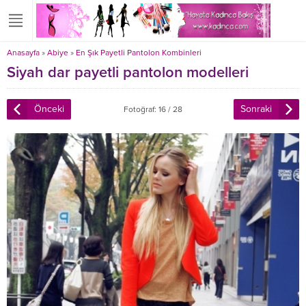
Anasayfa
»
Abiye
»
En Şık Payetli Pantolon Kombinleri
Siyah dar payetli pantolon modelleri
Önceki
Sonraki
Fotoğraf: 16 / 28