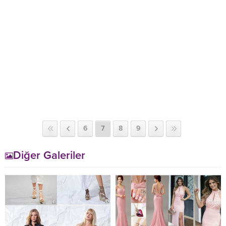
6
7
8
9
Diğer Galeriler