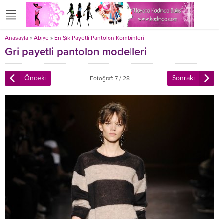
Anasayfa
»
Abiye
»
En Şık Payetli Pantolon Kombinleri
Gri payetli pantolon modelleri
Önceki
Sonraki
Fotoğraf: 7 / 28