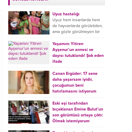
Uyuz hastalığı
Uyuz hem insanlarda hem
de hayvanlarda görülebilen,
ama gözle görülmeyen bir
tür mikroplu böcek
hastalığıdır. Uyuz hastalığı
Yaşamını Yitiren
(Urticaria), deride veya...
Ayşenur’un annesi ve
dayısı tutuklandı! Şok eden
ifade
Burdur’da yatağında ölü
bulunan Ayşenur Kazık’ın (2)
Canan Ergüder: 17 sene
annesi Kader Karadeniz (23)
daha yaşarsam iyidir,
ile dayısı Hızır Tunç
çocuğumun beni
Çetinkaya (19) tutuklandı.
hatırlamasını istiyorum
Çetinkaya, ifadesinde...
Kanser tedavisi gören ünlü
oyuncu Canan Ergüder,
Eski eşi tarafından
hastalık sürecini anlattı:
bıçaklanan Emine Bulut’un
Meme kanserine yakalanan
son görüntüsü ortaya çıktı:
ünlü oyuncu Canan Ergüder
Ölmek istemiyorum
aklıma ilk ölümün...
Kırıkkale’de eski eşi