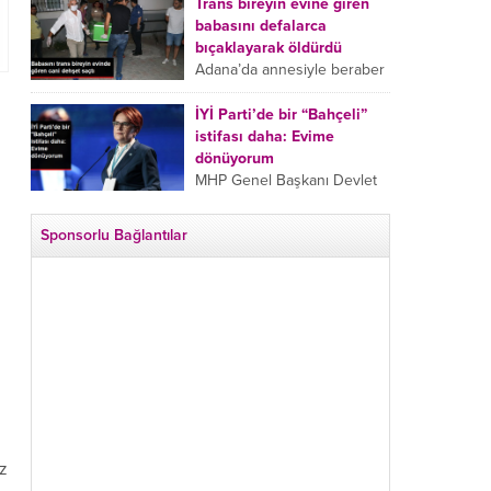
tarafından boğazından
Trans bireyin evine giren
bıçaklanan Emine Bulut’un
babasını defalarca
“Ben ölmek istemiyorum”
bıçaklayarak öldürdü
demesi ve yanında bulunan
Adana’da annesiyle beraber
10 yaşındaki kızının “Anne
takip ettiği babasının trans
lütfen...
bireyin evine girdiği gören
İYİ Parti’de bir “Bahçeli”
cani, babasını vücudunun
istifası daha: Evime
çeşitli yerlerinden
dönüyorum
bıçaklayarak öldürdü.
MHP Genel Başkanı Devlet
Adana’da bir...
Bahçeli’nin “geri dönün”
çağrısının ardından İYİ Parti
Sponsorlu Bağlantılar
Kepez İlçe Başkan Yardımcısı
Özgür Avcı “Evime
dönüyorum” deyip...
iz