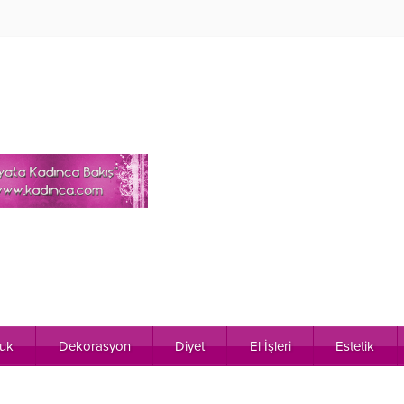
uk
Dekorasyon
Diyet
El İşleri
Estetik