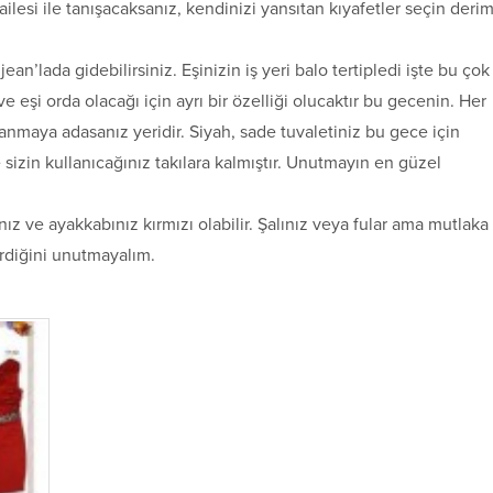
in ailesi ile tanışacaksanız, kendinizi yansıtan kıyafetler seçin deri
ean’lada gidebilirsiniz. Eşinizin iş yeri balo tertipledi işte bu çok
ve eşi orda olacağı için ayrı bir özelliği olucaktır bu gecenin. Her
nmaya adasanız yeridir. Siyah, sade tuvaletiniz bu gece için
 sizin kullanıcağınız takılara kalmıştır. Unutmayın en güzel
z ve ayakkabınız kırmızı olabilir. Şalınız veya fular ama mutlaka
irdiğini unutmayalım.