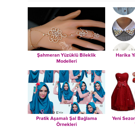
Şahmeran Yüzüklü Bileklik
Harika Y
Modelleri
Pratik Aşamalı Şal Bağlama
Yeni Sezon
Örnekleri