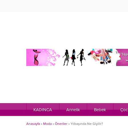
KADINCA
Annelik
Bebek
Çoc
Anasayfa
»
Moda
»
Öneriler
»
Yılbaşında Ne Giyilir?