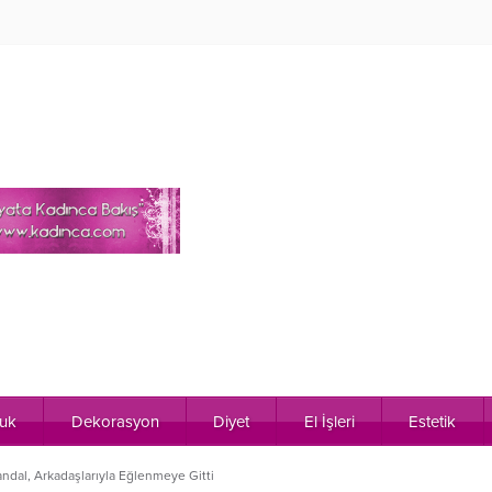
uk
Dekorasyon
Diyet
El İşleri
Estetik
dal, Arkadaşlarıyla Eğlenmeye Gitti