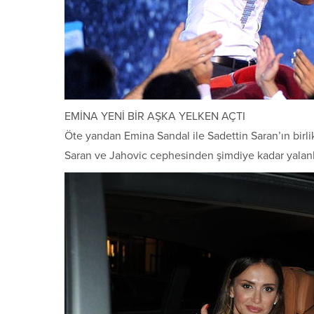
EMİNA YENİ BİR AŞKA YELKEN AÇTI
Öte yandan Emina Sandal ile Sadettin Saran’ın birli
Saran ve Jahovic cephesinden şimdiye kadar yalan