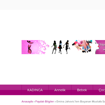
KADINCA
Annelik
Bebek
Çoc
Anasayfa
»
Faydalı Bilgiler
»
Emina Jahovic’ten Boşanan Mustafa San