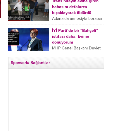
tarafından boğazından
Trans bireyin evine giren
bıçaklanan Emine Bulut’un
babasını defalarca
“Ben ölmek istemiyorum”
bıçaklayarak öldürdü
demesi ve yanında bulunan
Adana’da annesiyle beraber
10 yaşındaki kızının “Anne
takip ettiği babasının trans
lütfen...
bireyin evine girdiği gören
İYİ Parti’de bir “Bahçeli”
cani, babasını vücudunun
istifası daha: Evime
çeşitli yerlerinden
dönüyorum
bıçaklayarak öldürdü.
MHP Genel Başkanı Devlet
Adana’da bir...
Bahçeli’nin “geri dönün”
çağrısının ardından İYİ Parti
Sponsorlu Bağlantılar
Kepez İlçe Başkan Yardımcısı
Özgür Avcı “Evime
dönüyorum” deyip...