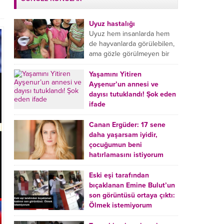
Uyuz hastalığı
Uyuz hem insanlarda hem
de hayvanlarda görülebilen,
ama gözle görülmeyen bir
tür mikroplu böcek
hastalığıdır. Uyuz hastalığı
Yaşamını Yitiren
(Urticaria), deride veya...
Ayşenur’un annesi ve
dayısı tutuklandı! Şok eden
ifade
Burdur’da yatağında ölü
bulunan Ayşenur Kazık’ın (2)
Canan Ergüder: 17 sene
annesi Kader Karadeniz (23)
daha yaşarsam iyidir,
ile dayısı Hızır Tunç
çocuğumun beni
Çetinkaya (19) tutuklandı.
hatırlamasını istiyorum
Çetinkaya, ifadesinde...
Kanser tedavisi gören ünlü
oyuncu Canan Ergüder,
Eski eşi tarafından
hastalık sürecini anlattı:
bıçaklanan Emine Bulut’un
Meme kanserine yakalanan
son görüntüsü ortaya çıktı:
ünlü oyuncu Canan Ergüder
Ölmek istemiyorum
aklıma ilk ölümün...
Kırıkkale’de eski eşi