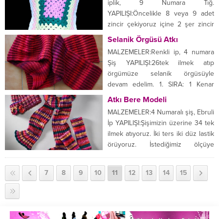
iplik, 9 Numara Tığ.
yapıyoruz. Sarı ip ile 1 sıra daha
YAPILIŞI:Öncelikle 8 veya 9 adet
örüyoruz. Yeşil ve mavi renkleride
zincir çekiyoruz içine 2 şer zincir
örüp k...
çekerek 4 dolgu yapıyoruz.
Selanik Örgüsü Atkı
Dolguları 3 er adet batıyoruz. Bu
MALZEMELER:Renkli ip, 4 numara
şekilde balık sırtı oluşucak. Ve 4
Şiş YAPILIŞI:26tek ilmek atıp
sıra bu iplikle yapıp 4. sıradan
örgümüze selanik örgüsüyle
sonra ipimizi değişelim. Bundan
devam edelim. 1. SIRA: 1 Kenar
sonra kullanacağımız renkleri 3 er...
ilmek bir düz bir ters tekrarla kenar
Atkı Bere Modeli
ilmek 2.SIRA: 1 Kenar ilmek bir ters
MALZEMELER:4 Numaralı şiş, Ebruli
bir düz örmeden alınır bir dolama
İp YAPILIŞI:Şişimizin üzerine 34 tek
tekrarla devam kenar ilmek. 3.SIRA:
ilmek atıyoruz. İki ters iki düz lastik
1 Kenar ilmek örmeden bir ilmek
örüyoruz. İstediğimiz ölçüye
alınır (düz...
ulaşınca bitiriyoruz. BERE:50 Tek
ilmek atıp tekrar iki ters iki düz
7
8
9
10
11
12
13
14
15
lastik örüyoruz. Yanlardan
eksilterek kesiyoruz ve bitiriyoruz.
Ve dikiyoruz yan kısmından
üzerine çiçek motifleri yapıp