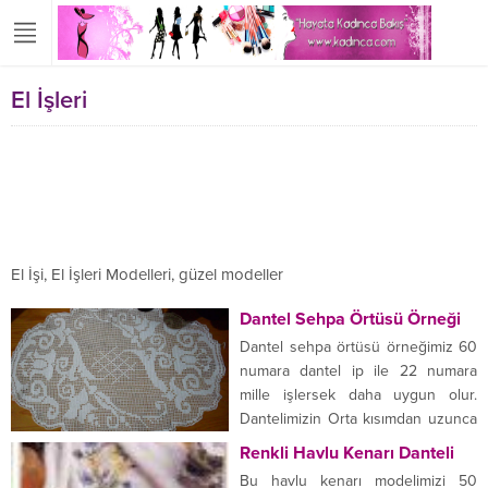
El İşleri
El İşi, El İşleri Modelleri, güzel modeller
Dantel Sehpa Örtüsü Örneği
Dantel sehpa örtüsü örneğimiz 60
numara dantel ip ile 22 numara
mille işlersek daha uygun olur.
Dantelimizin Orta kısımdan uzunca
bir zincir çekerek üzerine kutucuk
Renkli Havlu Kenarı Danteli
yapalım ve dolgu yaparak
Bu havlu kenarı modelimizi 50