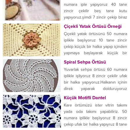
başlıyalım. Modelin ilk yarısnı
numara iple yapıyoruz 40 tane
işledikten sonra yine aynı şekilde
zincir çekilir beş tane kutu
orta kısmından başlanıp kalan
yapıyoruz.şimdi 7 zincir çekip biraz
yarısını yapmaya devam ederiz.
büyük bir kutu yapıyoruz daha
Çiçekli Yatak Örtüsü Örneği
Modelimiz bitene kadar devamlı...
sonra yine ilk yaptığımız gibi beş
Çiçekli yatak örtüsünü 50 numara
tane kutu yapıyoruz. İlk sıramızı
iplikle başlıyoruz 10 tane zincir
tamamladıktan sonra ikinci sırada
çekip küçük bir halka yapıp içinden
iki tane kutu yapılır üçüncü
yapmaya başlayarak küçük bir
kutunun içini iki tane direkle...
çiçek yapıyoruz çiçeğimizi farklı
Spiral Sehpa Örtüsü
dantelimizi farklı renkte yapıyoruz
Yuvarlak sehpa örtüsü 60 numara
renkler sizin zevkinize mobilya
iplikle işliyoruz 8 zincir çekilir ufak
uyumunuza göre ayarlaya bilirsiniz.
bir halka yapıyoruz.Halkanın içinin
çiçeğimiz bittikten sonra diğer ipi
direk yaparak dolduruyoruz
bağlayıp devam ediyoruz bir balık
üçüncü sırada sadece zincir çekip
Küçük Motifli Dantel
sırtı yapıp dört zincir...
beş tane boşluk bırakıp dibine
Kare örtümüzü ister vitrin takımı
batıyoruz. Bu şekilde beş tane
yada oda takımı yapabiliriz. 50
yapıyoruz üst sıraya geldiğimizde
numara iplikle başlıyoruz 8 zincir
zincirlerin içini sekizer tane
çekip ufak bir halka yapıyruz 8 tane
dolduruyoruz daha sonra