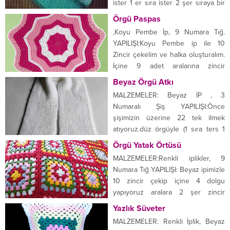
ister 1 er sıra ister 2 şer sıraya bir
yarıları dolduruluyor. Bundan sonra
ip değiştirelim. Her sırada bir er bir
Örgü Paspas
yeşil...
er artıralım ve orta kısma
,Koyu Pembe İp, 9 Numara Tığ.
geldiğimizde 2 veya 3 sırasını
YAPILIŞI:Koyu Pembe ip ile 10
arttırmadan yapalım. Daha sonrada
Zincir çekelim ve halka oluşturalım.
eksiltmeye başlayarak 2 trabzanı
İçine 9 adet aralarına zincir
örmeyip zincir çekerek...
çekerek direk yapalım. Üzerini sık
Beyaz Örgü Atkı
iğne doldurup tekrar üstüne 5 er
MALZEMELER: Beyaz İP , 3
tana trabzan yapalım. Tekrar 7 li
Numaralı Şiş YAPILIŞI:Önce
trabzan daha sonra 9 trabzan
şişimizin üzerine 22 tek ilmek
yapalım. 5 sıra yaptıktan sonra
atıyoruz.düz örgüyle (1 sıra ters 1
beyaz ipimizi...
sıra düz ) örüyoruz. İstediğimiz
Örgü Yatak Örtüsü
ölçüye ulaşınca ucuna saçaklar
MALZEMELER:Renkli iplikler, 9
ekleyip bitiriyoruz.
Numara Tığ YAPILIŞI: Beyaz ipimizle
10 zincir çekip içine 4 dolgu
yapıyoruz aralara 2 şer zincir
çekerek. Krmızı ipi takıp 1 sırada
Yazlık Süveter
aynısını yapıyoruz. Pembe ipi takıp
MALZEMELER: Renkli İplik, Beyaz
1 sıra boşluklara 1 er dolgu