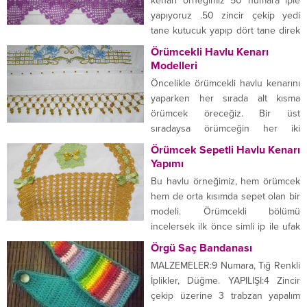
kenarı örneğimiz 50 numara iple
yapıyoruz .50 zincir çekip yedi
tane kutucuk yapıp dört tane direk
yapıyoruz daha sonra iki tane daha
Örümcekli Havlu Kenarı
kutucuk yapıp yedi zincir çekip
Modelleri
dönüyoruz. hemen artırmya
Öncelikle örümcekli havlu kenarını
başlıyoruz ki zikzaklı olsun
yaparken her sırada alt kısma
modelimiz.Üç sıra boş kutucuk
örümcek öreceğiz. Bir üst
yapıyoruz dördüncü sırada
sıradaysa örümceğin her iki
modelimizi kuruyoruz. Boncuklu
bacağına sık iğne yapacağız ve
Örümcek Sepetli Havlu Kenarı
Havlu kenarı Modeli”...
daha sonra ortasına bir ibibik
Yapımı
yapacağız. Bundan sonra alt
Bu havlu örneğimiz, hem örümcek
kısımda bir bacak kalacak. Burayı
hem de orta kısımda sepet olan bir
da boncukla da süsleyeceğiz. Bu
modeli. Örümcekli bölümü
örneği ise çarşaf danteli olarak da
incelersek ilk önce simli ip ile ufak
kullanıyoruz. Yapımı aynı...
halkalı bölümün üst üste
Örgü Saç Bandanası
örüldüğünü görürüz. Halkalar ilk
MALZEMELER:9 Numara, Tığ Renkli
önce yarı dolu yapılarak üste
İplikler, Düğme. YAPILIŞI:4 Zincir
çıkılıyor, sonra da en üstteki tam
çekip üzerine 3 trabzan yapalım
doldurularak alttaki halkaların kalan