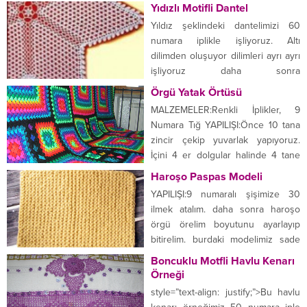
direk yapıp üçüncü sıraya
Yıdızlı Motifli Dantel
yaptığımız sekiz tane direkleri
geldiğimizde kutuların içini dört
dörder olarak...
Yıldız şeklindeki dantelimizi 60
tane direk yaparak doldruyoruz.
numara iplikle işliyoruz. Altı
Aralara beş tane zincir çekelim bu
dilimden oluşuyor dilimleri ayrı ayrı
sırayı yaparken aynı zamanda
işliyoruz daha sonra
birleştiriyoruz resimdede
birleştiriyoruz.10 zincirle başlıyoruz
Örgü Yatak Örtüsü
göreceğiniz gibi çok basit...
boş sıra yapıyoruz artırarak
MALZEMELER:Renkli İplikler, 9
ilerliyoruz on bir sıra devam
Numara Tığ YAPILIŞI:Önce 10 tana
ediyoruz. bundan sonra aynı
zincir çekip yuvarlak yapıyoruz.
şekilde eksiltiyorz bitene kadar
İçini 4 er dolgular halinde 4 tane
kenarına ince bir oya daha
dolgu ile dolduruyoruz. Aralarına 2
Haroşo Paspas Modeli
gösterişli yapar tamamen size
şer zincir çekerek dolguları
kalmış dilimleri bitirdikten sonra
YAPILIŞI:9 numaralı şişimize 30
artırıyoruz. Tabi her sırada renk
orta...
ilmek atalım. daha sonra haroşo
değişimi yaparak. 16 veya 17 sıra bu
örgü örelim boyutunu ayarlayıp
şekilde örüp motifi tamamlıyoruz.
bitirelim. burdaki modelimiz sade
öreceğimiz motif sayısı istediğimiz
fakat isteğe göre kenarlarını
Boncuklu Motfli Havlu Kenarı
ölçüye göre...
süsleyebiliriz.
Örneği
style=”text-align: justify;”>Bu havlu