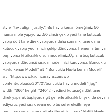
style=”text-align: justify;”>Bu havlu kenarı örneğimiz 50
numara iple yapıyoruz .50 zincir çekip yedi tane kutucuk
yapıp dört tane direk yapıyoruz daha sonra iki tane daha
kutucuk yapıp yedi zincir çekip dönüyoruz. hemen artırmya
başlıyoruz ki zikzaklı olsun modelimiz.Üç sıra boş kutucuk
yapıyoruz dördüncü sırada modelimizi kuruyoruz. Boncuklu
Havlu kenarı Modeli” alt=” Boncuklu Havlu kenarı Modeli”
src=”http://www.kadincasayfa.com/wp-
content/uploads/2011/01/boncuklu-havlu-modeli-1.jpg”
width=”366″ height=”240″ /> yedinci kutucuğa dört tane
direk yaparak başlıyoruz git gellerle zikzaklı bi şekilde devam
ediyoruz yedi sıra devam edip bu sefer eksiltmeye
başlıyoruz ve aynı modeli eksilterek işliyoruz.”Motifli Havlu