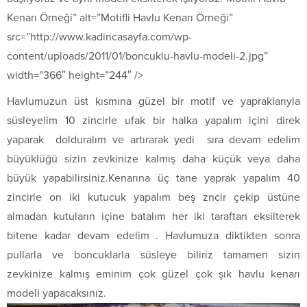
Kenarı Örneği” alt=”Motifli Havlu Kenarı Örneği”
src=”http://www.kadincasayfa.com/wp-
content/uploads/2011/01/boncuklu-havlu-modeli-2.jpg”
width=”366″ height=”244″ />
Havlumuzun üst kısmına güzel bir motif ve yapraklarıyla
süsleyelim 10 zincirle ufak bir halka yapalım içini direk
yaparak dolduralım ve artırarak yedi sıra devam edelim
büyüklüğü sizin zevkinize kalmış daha küçük veya daha
büyük yapabilirsiniz.Kenarına üç tane yaprak yapalım 40
zincirle on iki kutucuk yapalım beş zncir çekip üstüne
almadan kutuların içine batalım her iki taraftan eksilterek
bitene kadar devam edelim . Havlumuza diktikten sonra
pullarla ve boncuklarla süsleye biliriz tamamen sizin
zevkinize kalmış eminim çok güzel çok şık havlu kenarı
modeli yapacaksınız.