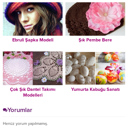
Pamuk Prensese Benzeyen
Bir Gün Kızın Pencerede
O Bebek
Olmadığını Farkettiler
Ebruli Şapka Modeli
Şık Pembe Bere
Çok Şık Dantel Takımı
Yumurta Kabuğu Sanatı
Modelleri
Yorumlar
Henüz yorum yapılmamış.