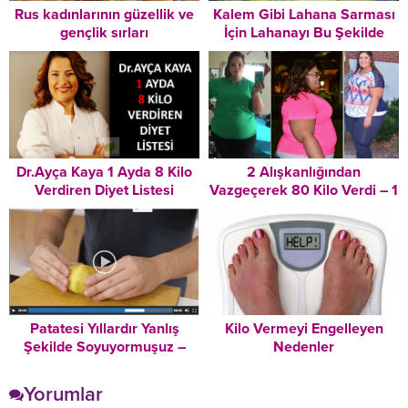
Rus kadınlarının güzellik ve
Kalem Gibi Lahana Sarması
gençlik sırları
İçin Lahanayı Bu Şekilde
Kesin Hanımlar!
Dr.Ayça Kaya 1 Ayda 8 Kilo
2 Alışkanlığından
Verdiren Diyet Listesi
Vazgeçerek 80 Kilo Verdi – 1
Yıl İçindeki Değişimini
Görünce Gözlerinize
İnanamayacaksınız
Patatesi Yıllardır Yanlış
Kilo Vermeyi Engelleyen
Şekilde Soyuyormuşuz –
Nedenler
Şefin Stilini Hemen İzleyin
Yorumlar