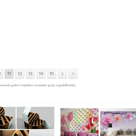
0
11
12
13
14
15
anarak galeri resimleri arasında geçiş yapabilirsiniz.