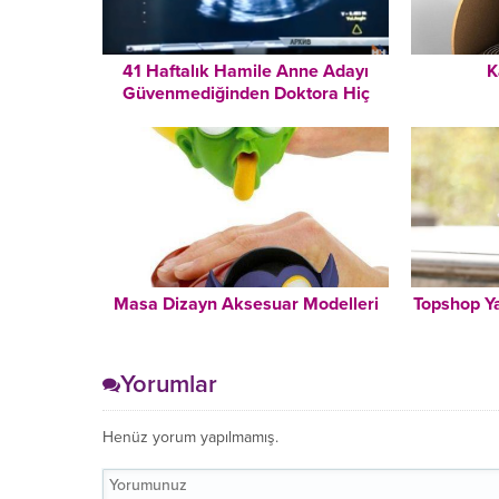
41 Haftalık Hamile Anne Adayı
K
Güvenmediğinden Doktora Hiç
Gitmedi – Doktorlar Kadını
Muayene Edince Şok Oldular
Masa Dizayn Aksesuar Modelleri
Topshop Y
Yorumlar
Henüz yorum yapılmamış.