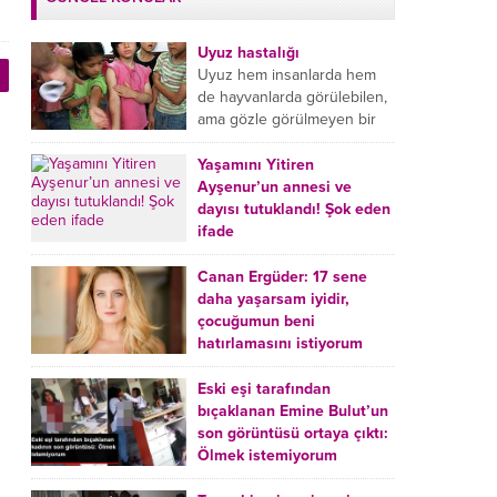
Uyuz hastalığı
Uyuz hem insanlarda hem
de hayvanlarda görülebilen,
ama gözle görülmeyen bir
tür mikroplu böcek
hastalığıdır. Uyuz hastalığı
Yaşamını Yitiren
(Urticaria), deride veya...
Ayşenur’un annesi ve
dayısı tutuklandı! Şok eden
ifade
Burdur’da yatağında ölü
bulunan Ayşenur Kazık’ın (2)
Canan Ergüder: 17 sene
annesi Kader Karadeniz (23)
daha yaşarsam iyidir,
ile dayısı Hızır Tunç
çocuğumun beni
Çetinkaya (19) tutuklandı.
hatırlamasını istiyorum
Çetinkaya, ifadesinde...
Kanser tedavisi gören ünlü
oyuncu Canan Ergüder,
Eski eşi tarafından
hastalık sürecini anlattı:
bıçaklanan Emine Bulut’un
Meme kanserine yakalanan
son görüntüsü ortaya çıktı:
ünlü oyuncu Canan Ergüder
Ölmek istemiyorum
aklıma ilk ölümün...
Kırıkkale’de eski eşi