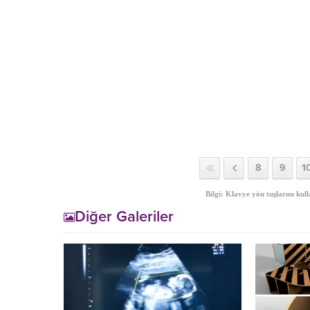
8
9
1
Bilgi: Klavye yön tuşlarını kull
Diğer Galeriler