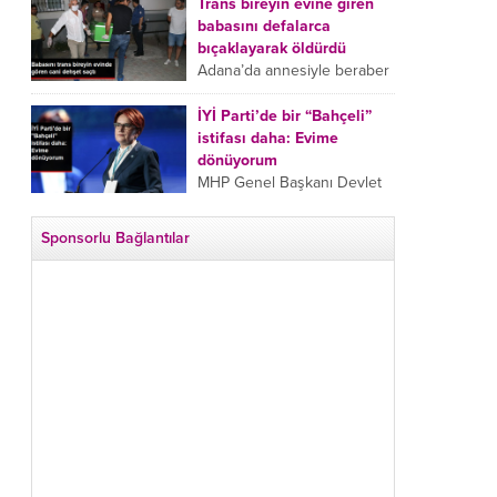
tarafından boğazından
Trans bireyin evine giren
bıçaklanan Emine Bulut’un
babasını defalarca
“Ben ölmek istemiyorum”
bıçaklayarak öldürdü
demesi ve yanında bulunan
Adana’da annesiyle beraber
10 yaşındaki kızının “Anne
takip ettiği babasının trans
lütfen...
bireyin evine girdiği gören
İYİ Parti’de bir “Bahçeli”
cani, babasını vücudunun
istifası daha: Evime
çeşitli yerlerinden
dönüyorum
bıçaklayarak öldürdü.
MHP Genel Başkanı Devlet
Adana’da bir...
Bahçeli’nin “geri dönün”
çağrısının ardından İYİ Parti
Sponsorlu Bağlantılar
Kepez İlçe Başkan Yardımcısı
Özgür Avcı “Evime
dönüyorum” deyip...