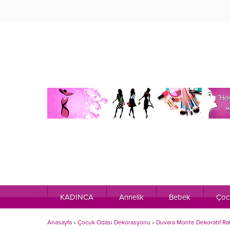
KADINCA
Annelik
Bebek
Çoc
Anasayfa
»
Çocuk Odası Dekorasyonu
»
Duvara Monte Dekoratif Raf