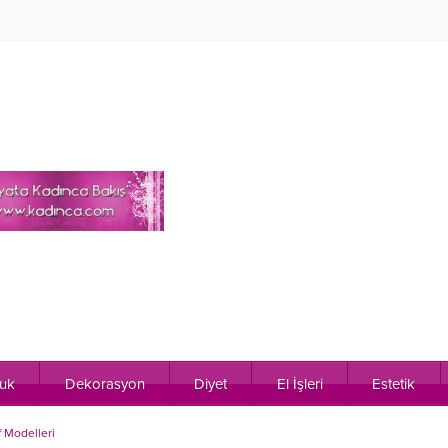
uk
Dekorasyon
Diyet
El İşleri
Estetik
 Modelleri