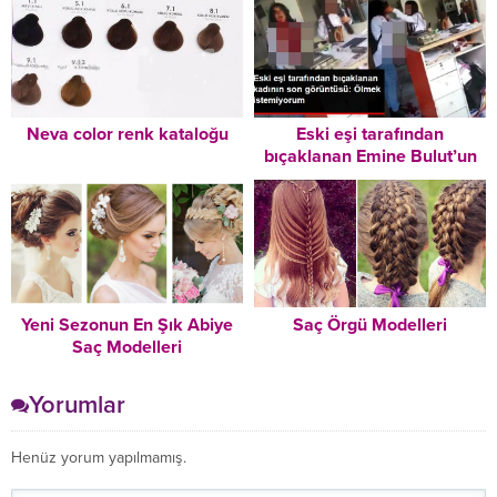
Neva color renk kataloğu
Eski eşi tarafından
bıçaklanan Emine Bulut’un
son görüntüsü ortaya çıktı:
Ölmek istemiyorum
Yeni Sezonun En Şık Abiye
Saç Örgü Modelleri
Saç Modelleri
Yorumlar
Henüz yorum yapılmamış.