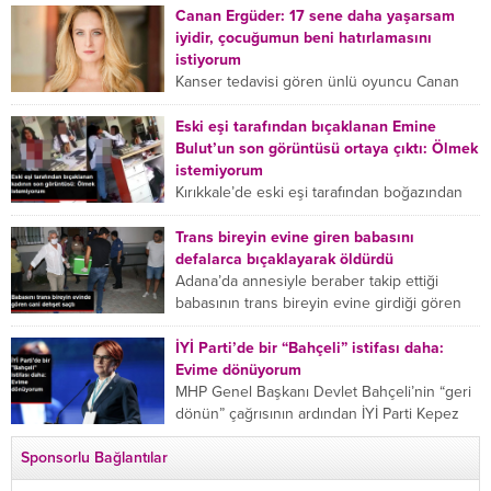
Çetinkaya, ifadesinde...
Canan Ergüder: 17 sene daha yaşarsam
iyidir, çocuğumun beni hatırlamasını
istiyorum
Kanser tedavisi gören ünlü oyuncu Canan
Ergüder, hastalık sürecini anlattı: Meme
kanserine yakalanan ünlü oyuncu Canan
Eski eşi tarafından bıçaklanan Emine
Ergüder aklıma ilk ölümün...
Bulut’un son görüntüsü ortaya çıktı: Ölmek
istemiyorum
Kırıkkale’de eski eşi tarafından boğazından
bıçaklanan Emine Bulut’un “Ben ölmek
istemiyorum” demesi ve yanında bulunan 10
Trans bireyin evine giren babasını
yaşındaki kızının “Anne lütfen...
defalarca bıçaklayarak öldürdü
Adana’da annesiyle beraber takip ettiği
babasının trans bireyin evine girdiği gören
cani, babasını vücudunun çeşitli yerlerinden
bıçaklayarak öldürdü. Adana’da bir...
İYİ Parti’de bir “Bahçeli” istifası daha:
Evime dönüyorum
MHP Genel Başkanı Devlet Bahçeli’nin “geri
dönün” çağrısının ardından İYİ Parti Kepez
İlçe Başkan Yardımcısı Özgür Avcı “Evime
Sponsorlu Bağlantılar
dönüyorum” deyip...