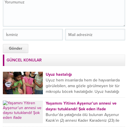
GÜNCEL KONULAR
Uyuz hastalığı
Uyuz hem insanlarda hem de hayvanlarda
görülebilen, ama gözle görülmeyen bir tür
mikroplu böcek hastalığıdır. Uyuz hastalığı
(Urticaria), deride veya...
Yaşamını Yitiren Ayşenur’un annesi ve
dayısı tutuklandı! Şok eden ifade
Burdur’da yatağında ölü bulunan Ayşenur
Kazık’ın (2) annesi Kader Karadeniz (23) ile
dayısı Hızır Tunç Çetinkaya (19) tutuklandı.