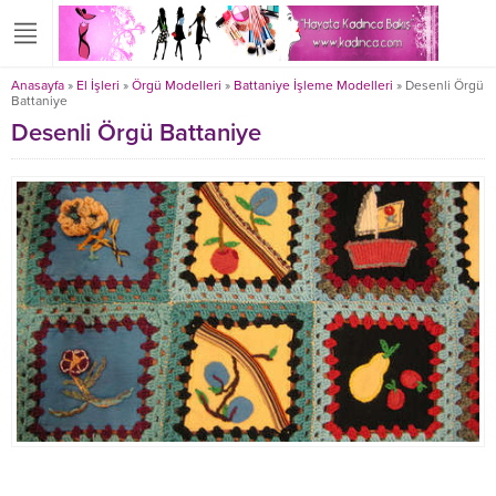
Anasayfa
»
El İşleri
»
Örgü Modelleri
»
Battaniye İşleme Modelleri
»
Desenli Örgü
Battaniye
Desenli Örgü Battaniye