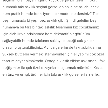
seçimim olan bayan figürlü küçük ve şık bir tasarım. Dört
numaralı takı askılık seçimi görsel dolap içine asılabilecek
hem pratik hemde fonksiyonel bir model ne dersiniz? Tıpkı
beş numarada ki yeşil bez askılık gibi. Şimdi gelelim beş
numaraya bu tarz bir takı askılık tasarımını kız çocuklarınız
için alabilir ve odalarında hem dekoratif bir görünüm
sağlayabilir hemde takılarını saklayabileceği çok şık bir
dizayn oluşturabilirsiniz. Ayrıca galerim de takı askılıklarına
yüksek bütçeler vermek istemeyenler için el yapımı çok özel
tasarımlar yer almaktadır. Örneğin klasik elbise askısında ufak
değişimler ile çok özel dizaynlar oluşturmak mümkün. Kısaca
en tarz ve en şık ürünler için takı askılık görselleri sizlerle…