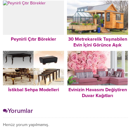
?
Peynirli Çıtır Börekler
30 Metrekarelik Taşınabilen
Evin İçini Görünce Aşık
Olacaksınız
İstikbal Sehpa Modelleri
Evinizin Havasını Değiştiren
Duvar Kağıtları
Yorumlar
Henüz yorum yapılmamış.