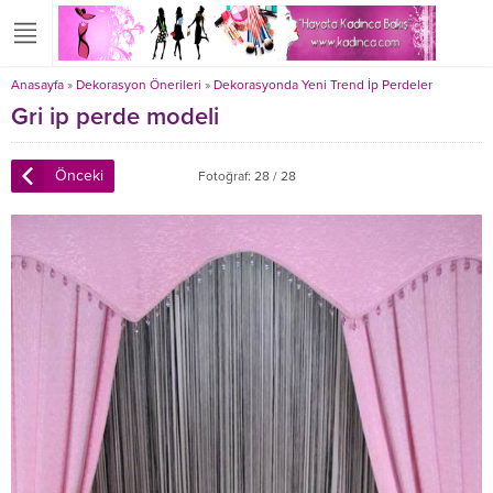
Anasayfa
»
Dekorasyon Önerileri
»
Dekorasyonda Yeni Trend İp Perdeler
Gri ip perde modeli
Önceki
Fotoğraf: 28 / 28