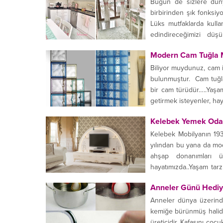
Bugün de sizlere dünya
birbirinden şık fonksiy
Lüks mutfaklarda kullan
edindireceğimizi düş
isterseniz bu muhteşem 
Modern Cam Tuğla M
Biliyor muydunuz, cam i
bulunmuştur. Cam tuğla i
bir cam türüdür…..Yaşa
getirmek isteyenler, ha
Kelebek Yemek Odas
Kelebek Mobilyanın 193
yılından bu yana da mo
ahşap donanımları ü
hayatımızda..Yaşam tarz
tasarımlarına yeni boyutl
Anneler Günü Hediye
Anneler dünya üzerinde
kemiğe bürünmüş halidir
üreticidir. Kafasını ço