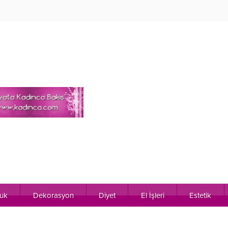
uk
Dekorasyon
Diyet
El İşleri
Estetik