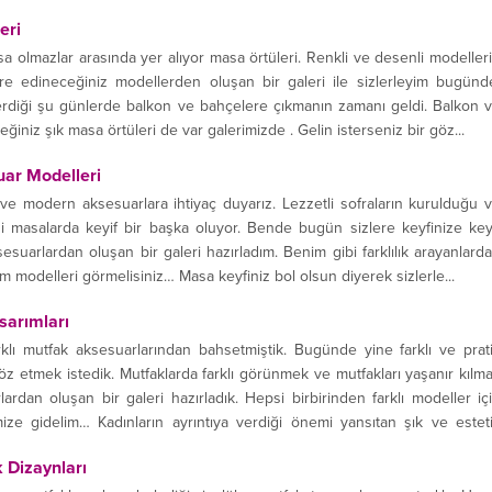
bırakıyorum sizleri.GALERİ İÇİN FOTOĞRAFLARA TIKLAYIN
eri
olmazlar arasında yer alıyor masa örtüleri. Renkli ve desenli modeller
e edineceğiniz modellerden oluşan bir galeri ile sizlerleyim bugünd
terdiği şu günlerde balkon ve bahçelere çıkmanın zamanı geldi. Balkon 
ğiniz şık masa örtüleri de var galerimizde . Gelin isterseniz bir göz...
ar Modelleri
 ve modern aksesuarlara ihtiyaç duyarız. Lezzetli sofraların kurulduğu 
ği masalarda keyif bir başka oluyor. Bende bugün sizlere keyfinize key
sesuarlardan oluşan bir galeri hazırladım. Benim gibi farklılık arayanlard
ğim modelleri görmelisiniz… Masa keyfiniz bol olsun diyerek sizlerle...
sarımları
lı mutfak aksesuarlarından bahsetmiştik. Bugünde yine farklı ve prat
z etmek istedik. Mutfaklarda farklı görünmek ve mutfakları yaşanır kılm
ardan oluşan bir galeri hazırladık. Hepsi birbirinden farklı modeller iç
mize gidelim… Kadınların ayrıntıya verdiği önemi yansıtan şık ve estet
 Dizaynları