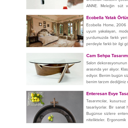
ANNE. Meleğin süt ve
hatırlamak...
Ecobella Yatak Örtü
Ecobella Home, 2006 yı
uyum yakalayan, moder
yurdumuzda farklı yer
perdeyle farklı bir ilg
Cam Sehpa Tasarıml
Salon dekorasyonunun ta
arasında yer alıyor. Kla
ediyor. Benim bugün sizl
benim tarzım dediğiniz m
Enteresan Evye Tasa
Tasarımcılar, kusursuz 
tasarlıyorlar. Bir sanat
Bugünse sizlere enteres
nitelikteler. Ergonomik
geçirmeyi sevenlerin...