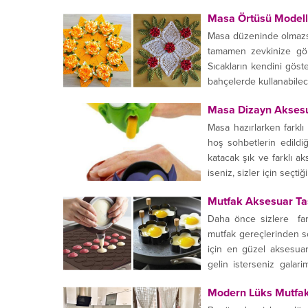
mobilyalarla baş başa 
Masa Örtüsü Modell
Masa düzeninde olmazsa 
tamamen zevkinize gör
Sıcakların kendini gös
bahçelerde kullanabilece
Masa Dizayn Aksesu
Masa hazırlarken farklı
hoş sohbetlerin edildi
katacak şık ve farklı ak
iseniz, sizler için seçti
Mutfak Aksesuar Ta
Daha önce sizlere fark
mutfak gereçlerinden sö
için en güzel aksesuarl
gelin isterseniz galari
tasarımlar~~...
Modern Lüks Mutfak