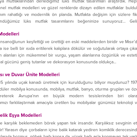
 mutfaklarından derlediğimiz lüks mutfak tasarımları araştırdık. Hep
onel mutfak modelleri ve güzel renklerde dizayn edilen mutfaklar buldu
ım rahatlığı ve modernlik ön planda. Mutfakta değişim için sizlere fik
ündüğümüz lüks mutfak tasarımlarını beğeninize sunuyoruz… Gel
mutfaklara bir göz...
odelleri
nsanoğlunun keşfettiği ve ürettiği en eski maddelerden biridir ve Mısır’
se belli bir ısıda eritilerek kalıplara dökülür ve soğutularak ortaya çık
m alanları için mükemmel bir vurgu, yaşam alanlarına özgünlük ve estet
yal gücünü geniş tutanlar ve dekorasyon konusunda oldukça...
ı ve Duvar Ünite Modelleri
5 yılında uçak kanadı üretmek için kurulduğunu biliyor muydunuz? 19
düler mobilya konusunda, mobilya, mutfak, banyo, oturma grupları ve öz
reterek Avrupa’nın en büyük modern tesislerinden biri olar
ımızı farklılaştırmak amacıyla üretilen bu mobilyalar günümüz teknoloji 
ar kazandırıyor..Sizler...
lik Eşya Modelleri
 karşılık beklemeden börek yapan tek insandır. Karşılıksız sevginin e
! Yarasın diye çorbaların içine balık katarak yediren komiklik derecesin
cuklarıyla bozmuş, göbek bağı kopsa da, yürek bağı asla kopmayan tek varl