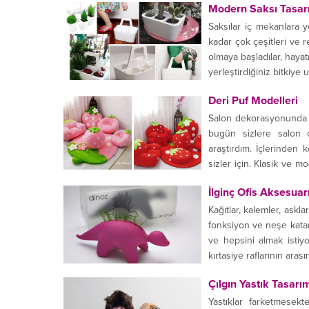
Modern Saksı Tasar
Saksılar iç mekanlara y
kadar çok çeşitleri ve r
olmaya başladılar, hayat
yerleştirdiğiniz bitkiye 
Deri Puf Modelleri
Salon dekorasyonunda t
bugün sizlere salon 
araştırdım. İçlerinden
sizler için. Klasik ve 
sehpa olarak...
İlginç Ofis Aksesuar
Kağıtlar, kalemler, askla
fonksiyon ve neşe katan
ve hepsini almak istiy
kırtasiye raflarının ara
Çılgın Yastık Tasarım
Yastıklar farketmesek