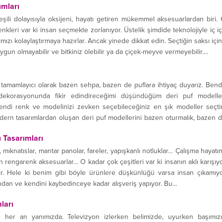
ımları
eşili dolayısıyla oksijeni, hayatı getiren mükemmel aksesuarlardan biri.
enkleri var ki insan seçmekte zorlanıyor. Üstelik şimdide teknolojiyle iç i
ımızı kolaylaştırmaya hazırlar. Ancak yinede dikkat edin. Seçtiğin saksı içi
uygun olmayabilir ve bitkiniz ölebilir ya da çiçek-meyve vermeyebilir....
amamlayıcı olarak bazen sehpa, bazen de puflara ihtiyaç duyarız. Ben
dekorasyonunda fikir edindireceğimi düşündüğüm deri puf modelle
 kendi renk ve modelinizi zevken seçebileceğiniz en şık modeller seçt
modern tasarımlardan oluşan deri puf modellerini bazen oturmalık, bazen 
ı Tasarımları
r, mıknatıslar, mantar panolar, fareler, yapışkanlı notluklar… Çalışma hayatı
 rengarenk aksesuarlar… O kadar çok çeşitleri var ki insanın aklı karışıy
or. Hele ki benim gibi böyle ürünlere düşkünlüğü varsa insan çıkamıy
sından ve kendini kaybedinceye kadar alışveriş yapıyor. Bu...
ları
te her an yanımızda. Televizyon izlerken belimizde, uyurken başımız