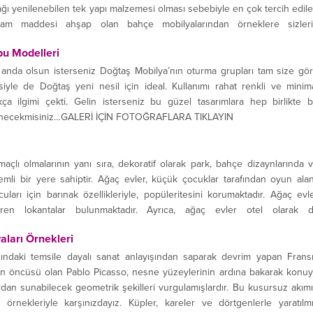
ğı yenilenebilen tek yapı malzemesi olması sebebiyle en çok tercih edil
am maddesi ahşap olan bahçe mobilyalarından örneklere sizler
u Modelleri
nı anda olsun isterseniz Doğtaş Mobilya’nın oturma grupları tam size gö
siyle de Doğtaş yeni nesil için ideal. Kullanımı rahat renkli ve minim
ça ilgimi çekti. Gelin isterseniz bu güzel tasarımlara hep birlikte b
enecekmisiniz…GALERİ İÇİN FOTOĞRAFLARA TIKLAYIN
açlı olmalarının yanı sıra, dekoratif olarak park, bahçe dizaynlarında 
mli bir yere sahiptir. Ağaç evler, küçük çocuklar tarafından oyun alan
cuları için barınak özellikleriyle, popüleritesini korumaktadır. Ağaç evl
ren lokantalar bulunmaktadır. Ayrıca, ağaç evler otel olarak 
aları Örnekleri
ındaki temsile dayalı sanat anlayışından saparak devrim yapan Frans
mın öncüsü olan Pablo Picasso, nesne yüzeylerinin ardına bakarak konu
rdan sunabilecek geometrik şekilleri vurgulamışlardır. Bu kusursuz akım
 örnekleriyle karşınızdayız. Küpler, kareler ve dörtgenlerle yaratılm