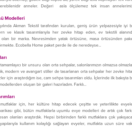
rebilenidir anneler. Değeri asla ölçülemez tek insan annelerimi
sü Modelleri
lında Akman Tekstil tarafından kurulan, geniş ürün yelpazesiyle iyi b
n ve klasik tasarımlarıyla her zevke hitap eden, ev tekstili alanın
i olan bir marka. Nevresimden yatak örtüsüne, masa örtüsünden pak
i görmekte. Ecobella Home paket perde ile de neredeyse...
arı
mamlayıcı bir unsuru olan orta sehpalar, salonlarımızın olmazsa olmazla
sik, modern ve avangart stiller de tasarlanan orta sehpalar her zevke hit
er için araştırdığım ise, cam sehpa tasarımları oldu. İçlerinde ilk bakışta 
odellerden oluşan bir galeri hazırladım. Farklı...
rımları
mutfaklar için, her kültüre hitap edecek çeşitte ve yeterlilikte evyel
 harikası gibi, bütün mutfaklarla uyumlu evye modelleri de artık çok farkl
an olanları araştırdık. Hepsi birbirinden farklı mutfaklara çok yakışac
 yapılarıyla kullanım kolaylığı sağlayan evyeler, mutfakta uzun süre vak