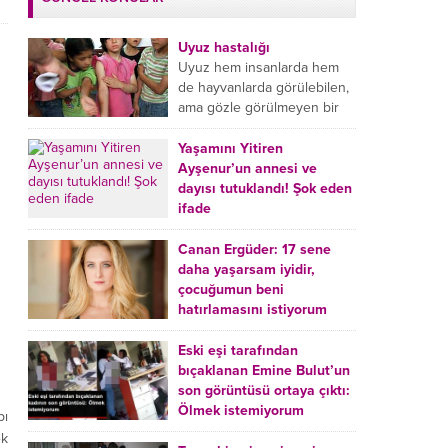
Uyuz hastalığı
Uyuz hem insanlarda hem
de hayvanlarda görülebilen,
ama gözle görülmeyen bir
tür mikroplu böcek
hastalığıdır. Uyuz hastalığı
Yaşamını Yitiren
(Urticaria), deride veya...
Ayşenur’un annesi ve
dayısı tutuklandı! Şok eden
ifade
Burdur’da yatağında ölü
bulunan Ayşenur Kazık’ın (2)
Canan Ergüder: 17 sene
annesi Kader Karadeniz (23)
daha yaşarsam iyidir,
ile dayısı Hızır Tunç
çocuğumun beni
Çetinkaya (19) tutuklandı.
hatırlamasını istiyorum
Çetinkaya, ifadesinde...
Kanser tedavisi gören ünlü
oyuncu Canan Ergüder,
Eski eşi tarafından
hastalık sürecini anlattı:
bıçaklanan Emine Bulut’un
Meme kanserine yakalanan
son görüntüsü ortaya çıktı:
ünlü oyuncu Canan Ergüder
Ölmek istemiyorum
pı
aklıma ilk ölümün...
Kırıkkale’de eski eşi
ek