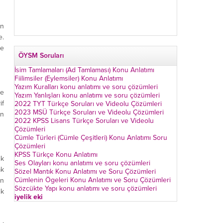
in
e.
ve
ÖYSM Soruları
İsim Tamlamaları (Ad Tamlaması) Konu Anlatımı
Fiilimsiler (Eylemsiler) Konu Anlatımı
Yazım Kuralları konu anlatımı ve soru çözümleri
ve
Yazım Yanlışları konu anlatımı ve soru çözümleri
if
2022 TYT Türkçe Soruları ve Videolu Çözümleri
2023 MSÜ Türkçe Soruları ve Videolu Çözümleri
an
2022 KPSS Lisans Türkçe Soruları ve Videolu
Çözümleri
Cümle Türleri (Cümle Çeşitleri) Konu Anlatımı Soru
Çözümleri
KPSS Türkçe Konu Anlatımı
ik
Ses Olayları konu anlatımı ve soru çözümleri
ak
Sözel Mantık Konu Anlatımı ve Soru Çözümleri
Cümlenin Ögeleri Konu Anlatımı ve Soru Çözümleri
in
Sözcükte Yapı konu anlatımı ve soru çözümleri
ik
iyelik eki