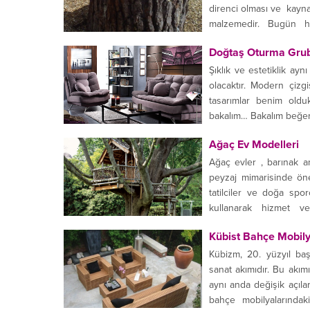
direnci olması ve kayna
malzemedir. Bugün h
karşısındayım....
Doğtaş Oturma Grub
Şıklık ve estetiklik ay
olacaktır. Modern çizgi
tasarımlar benim olduk
bakalım… Bakalım beğ
Ağaç Ev Modelleri
Ağaç evler , barınak am
peyzaj mimarisinde öne
tatilciler ve doğa spor
kullanarak hizmet ve
kullanılabilmekte,...
Kübist Bahçe Mobily
Kübizm, 20. yüzyıl baş
sanat akımıdır. Bu akı
aynı anda değişik açıla
bahçe mobilyalarındaki