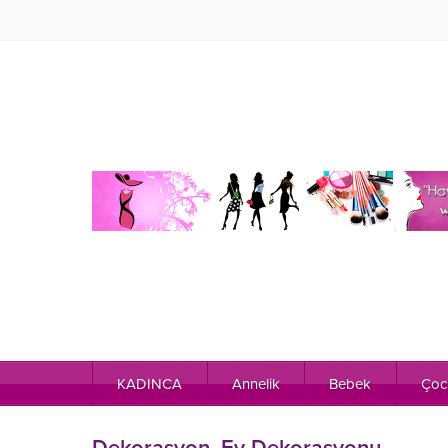
KADINCA
Annelik
Bebek
Çoc