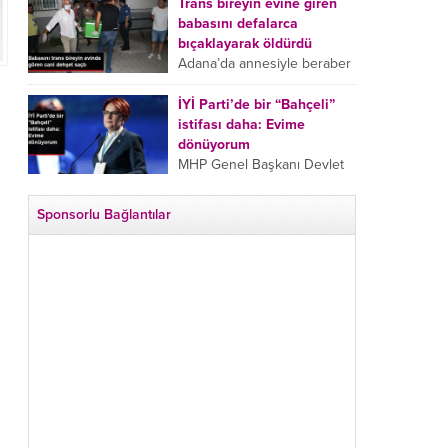
tarafından boğazından
Trans bireyin evine giren
bıçaklanan Emine Bulut’un
babasını defalarca
“Ben ölmek istemiyorum”
bıçaklayarak öldürdü
demesi ve yanında bulunan
Adana’da annesiyle beraber
10 yaşındaki kızının “Anne
takip ettiği babasının trans
lütfen...
bireyin evine girdiği gören
İYİ Parti’de bir “Bahçeli”
cani, babasını vücudunun
istifası daha: Evime
çeşitli yerlerinden
dönüyorum
bıçaklayarak öldürdü.
MHP Genel Başkanı Devlet
Adana’da bir...
Bahçeli’nin “geri dönün”
çağrısının ardından İYİ Parti
Sponsorlu Bağlantılar
Kepez İlçe Başkan Yardımcısı
Özgür Avcı “Evime
dönüyorum” deyip...