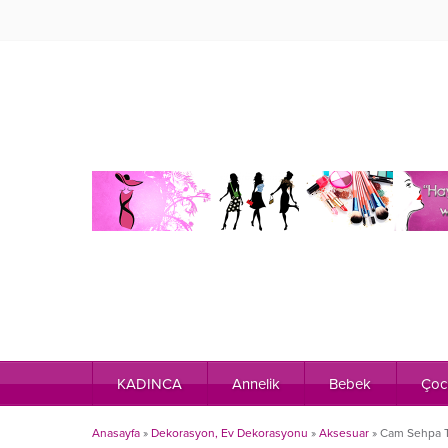
KADINCA
Annelik
Bebek
Çoc
Anasayfa
»
Dekorasyon, Ev Dekorasyonu
»
Aksesuar
»
Cam Sehpa T