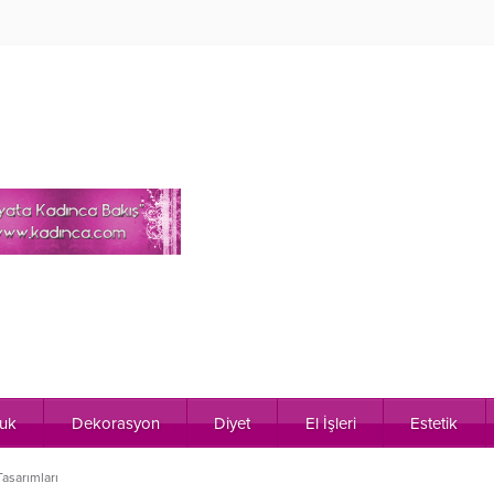
uk
Dekorasyon
Diyet
El İşleri
Estetik
asarımları