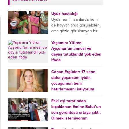
Uyuz hastalığı
Uyuz hem insanlarda hem
de hayvanlarda görülebilen,
ama gözle görülmeyen bir
tür mikroplu böcek
hastalığıdır. Uyuz hastalığı
Yaşamını Yitiren
(Urticaria), deride veya...
Ayşenur’un annesi ve
dayısı tutuklandı! Şok eden
ifade
Burdur’da yatağında ölü
bulunan Ayşenur Kazık’ın (2)
Canan Ergüder: 17 sene
annesi Kader Karadeniz (23)
daha yaşarsam iyidir,
ile dayısı Hızır Tunç
çocuğumun beni
Çetinkaya (19) tutuklandı.
hatırlamasını istiyorum
Çetinkaya, ifadesinde...
Kanser tedavisi gören ünlü
oyuncu Canan Ergüder,
Eski eşi tarafından
hastalık sürecini anlattı:
bıçaklanan Emine Bulut’un
Meme kanserine yakalanan
son görüntüsü ortaya çıktı:
ünlü oyuncu Canan Ergüder
Ölmek istemiyorum
aklıma ilk ölümün...
Kırıkkale’de eski eşi