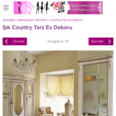
Anasayfa
»
Dekorasyon Önerileri
»
Country Tarz Ev Dekoru
Şık Country Tarz Ev Dekoru
Önceki
Sonraki
Fotoğraf: 9 / 27