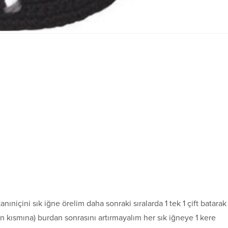
nıniçini sık iğne örelim daha sonraki sıralarda 1 tek 1 çift batarak
n kısmına) burdan sonrasını artırmayalım her sık iğneye 1 kere