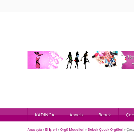
KADINCA
Annelik
Bebek
Çoc
Anasayfa
»
El İşleri
»
Örgü Modelleri
»
Bebek Çocuk Örgüleri
»
Çocu