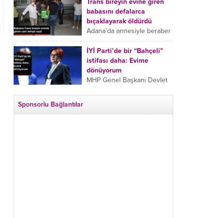
tarafından boğazından
Trans bireyin evine giren
bıçaklanan Emine Bulut’un
babasını defalarca
“Ben ölmek istemiyorum”
bıçaklayarak öldürdü
demesi ve yanında bulunan
Adana’da annesiyle beraber
10 yaşındaki kızının “Anne
takip ettiği babasının trans
lütfen...
bireyin evine girdiği gören
İYİ Parti’de bir “Bahçeli”
cani, babasını vücudunun
istifası daha: Evime
çeşitli yerlerinden
dönüyorum
bıçaklayarak öldürdü.
MHP Genel Başkanı Devlet
Adana’da bir...
Bahçeli’nin “geri dönün”
çağrısının ardından İYİ Parti
Sponsorlu Bağlantılar
Kepez İlçe Başkan Yardımcısı
Özgür Avcı “Evime
dönüyorum” deyip...