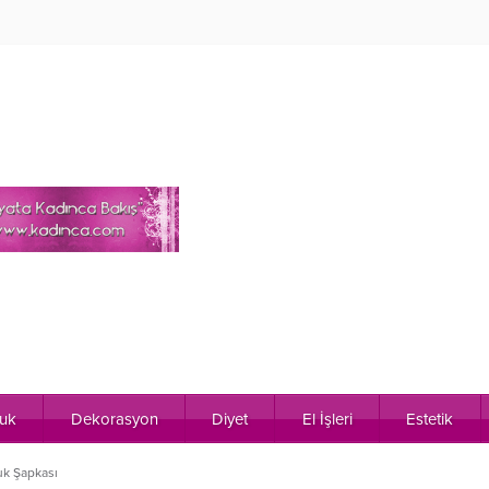
uk
Dekorasyon
Diyet
El İşleri
Estetik
k Şapkası