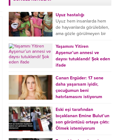
Uyuz hastalığı
Uyuz hem insanlarda hem
de hayvanlarda görülebilen,
ama gözle görülmeyen bir
tür mikroplu böcek
hastalığıdır. Uyuz hastalığı
Yaşamını Yitiren
(Urticaria), deride veya...
Ayşenur’un annesi ve
dayısı tutuklandı! Şok eden
ifade
Burdur’da yatağında ölü
bulunan Ayşenur Kazık’ın (2)
Canan Ergüder: 17 sene
annesi Kader Karadeniz (23)
daha yaşarsam iyidir,
ile dayısı Hızır Tunç
çocuğumun beni
Çetinkaya (19) tutuklandı.
hatırlamasını istiyorum
Çetinkaya, ifadesinde...
Kanser tedavisi gören ünlü
oyuncu Canan Ergüder,
Eski eşi tarafından
hastalık sürecini anlattı:
bıçaklanan Emine Bulut’un
Meme kanserine yakalanan
son görüntüsü ortaya çıktı:
ünlü oyuncu Canan Ergüder
Ölmek istemiyorum
aklıma ilk ölümün...
Kırıkkale’de eski eşi