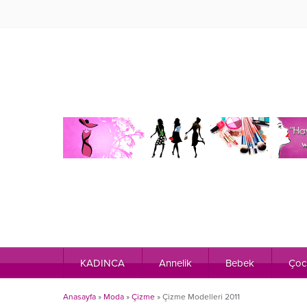
KADINCA
Annelik
Bebek
Çoc
Anasayfa
»
Moda
»
Çizme
»
Çizme Modelleri 2011