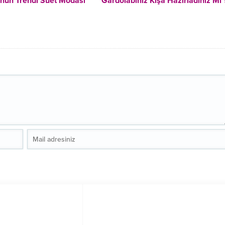
nun Trendi Süet Modası
Gardolabınız Kışa Hazırladınız Mı 