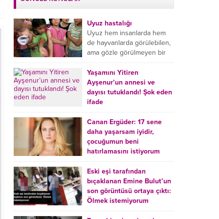
Uyuz hastalığı
Uyuz hem insanlarda hem
de hayvanlarda görülebilen,
ama gözle görülmeyen bir
tür mikroplu böcek
hastalığıdır. Uyuz hastalığı
Yaşamını Yitiren
(Urticaria), deride veya...
Ayşenur’un annesi ve
dayısı tutuklandı! Şok eden
ifade
Burdur’da yatağında ölü
bulunan Ayşenur Kazık’ın (2)
Canan Ergüder: 17 sene
annesi Kader Karadeniz (23)
daha yaşarsam iyidir,
ile dayısı Hızır Tunç
çocuğumun beni
Çetinkaya (19) tutuklandı.
hatırlamasını istiyorum
Çetinkaya, ifadesinde...
Kanser tedavisi gören ünlü
oyuncu Canan Ergüder,
Eski eşi tarafından
hastalık sürecini anlattı:
bıçaklanan Emine Bulut’un
Meme kanserine yakalanan
son görüntüsü ortaya çıktı:
ünlü oyuncu Canan Ergüder
Ölmek istemiyorum
aklıma ilk ölümün...
Kırıkkale’de eski eşi