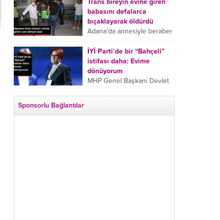
tarafından boğazından
Trans bireyin evine giren
bıçaklanan Emine Bulut’un
babasını defalarca
“Ben ölmek istemiyorum”
bıçaklayarak öldürdü
demesi ve yanında bulunan
Adana’da annesiyle beraber
10 yaşındaki kızının “Anne
takip ettiği babasının trans
lütfen...
bireyin evine girdiği gören
İYİ Parti’de bir “Bahçeli”
cani, babasını vücudunun
istifası daha: Evime
çeşitli yerlerinden
dönüyorum
bıçaklayarak öldürdü.
MHP Genel Başkanı Devlet
Adana’da bir...
Bahçeli’nin “geri dönün”
çağrısının ardından İYİ Parti
Sponsorlu Bağlantılar
Kepez İlçe Başkan Yardımcısı
Özgür Avcı “Evime
dönüyorum” deyip...