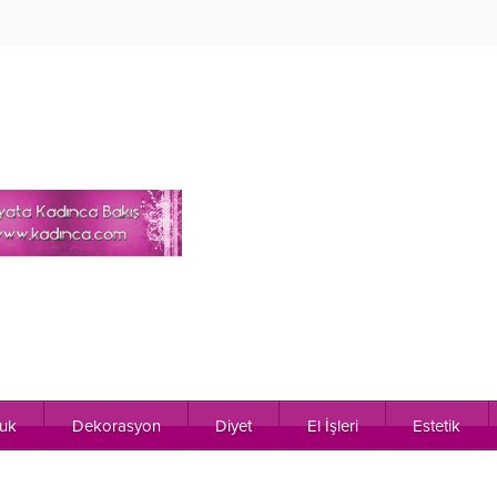
uk
Dekorasyon
Diyet
El İşleri
Estetik