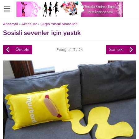
Anasayfa
»
Aksesuar
»
Çılgın Yastık Modelleri
Sosisli sevenler için yastık
Önceki
Sonraki
Fotoğraf: 17 / 24