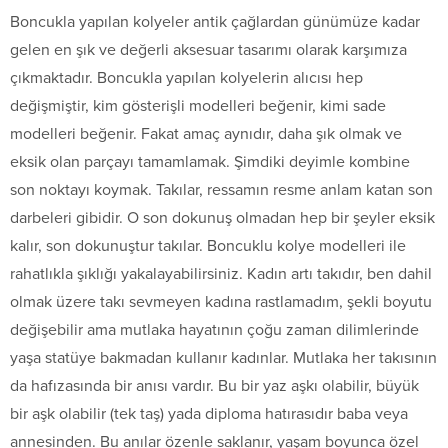
Boncukla yapılan kolyeler antik çağlardan günümüze kadar
gelen en şık ve değerli aksesuar tasarımı olarak karşımıza
çıkmaktadır. Boncukla yapılan kolyelerin alıcısı hep
değişmiştir, kim gösterişli modelleri beğenir, kimi sade
modelleri beğenir. Fakat amaç aynıdır, daha şık olmak ve
eksik olan parçayı tamamlamak. Şimdiki deyimle kombine
son noktayı koymak. Takılar, ressamın resme anlam katan son
darbeleri gibidir. O son dokunuş olmadan hep bir şeyler eksik
kalır, son dokunuştur takılar. Boncuklu kolye modelleri ile
rahatlıkla şıklığı yakalayabilirsiniz. Kadın artı takıdır, ben dahil
olmak üzere takı sevmeyen kadına rastlamadım, şekli boyutu
değişebilir ama mutlaka hayatının çoğu zaman dilimlerinde
yaşa statüye bakmadan kullanır kadınlar. Mutlaka her takısının
da hafızasında bir anısı vardır. Bu bir yaz aşkı olabilir, büyük
bir aşk olabilir (tek taş) yada diploma hatırasıdır baba veya
annesinden. Bu anılar özenle saklanır, yaşam boyunca özel