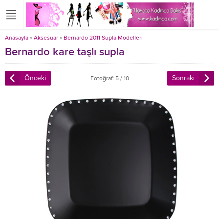
Anasayfa
»
Aksesuar
»
Bernardo 2011 Supla Modelleri
Bernardo kare taşlı supla
Önceki
Sonraki
Fotoğraf: 5 / 10