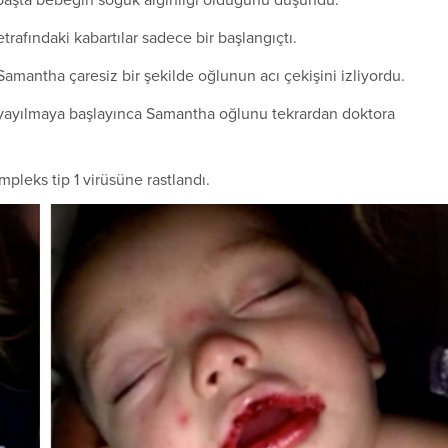
başta bebeğin soğuk algınlığı olduğunu düşündü.
rafındaki kabartılar sadece bir başlangıçtı.
mantha çaresiz bir şekilde oğlunun acı çekişini izliyordu.
a yayılmaya başlayınca Samantha oğlunu tekrardan doktora
pleks tip 1 virüsüne rastlandı.