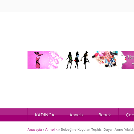
KADINCA
Annelik
Bebek
Çoc
Anasayfa
»
Annelik
»
Bebeğine Koyulan Teşhisi Duyan Anne Yıkıldı 