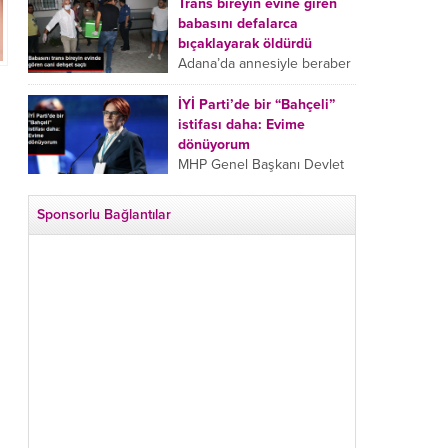
tarafından boğazından
Trans bireyin evine giren
bıçaklanan Emine Bulut’un
babasını defalarca
“Ben ölmek istemiyorum”
bıçaklayarak öldürdü
demesi ve yanında bulunan
Adana’da annesiyle beraber
10 yaşındaki kızının “Anne
takip ettiği babasının trans
lütfen...
bireyin evine girdiği gören
İYİ Parti’de bir “Bahçeli”
cani, babasını vücudunun
istifası daha: Evime
çeşitli yerlerinden
dönüyorum
bıçaklayarak öldürdü.
MHP Genel Başkanı Devlet
Adana’da bir...
Bahçeli’nin “geri dönün”
çağrısının ardından İYİ Parti
Sponsorlu Bağlantılar
Kepez İlçe Başkan Yardımcısı
Özgür Avcı “Evime
dönüyorum” deyip...