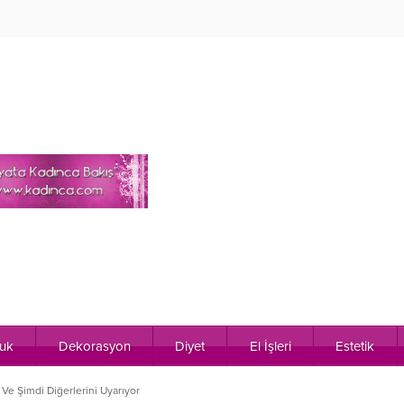
uk
Dekorasyon
Diyet
El İşleri
Estetik
Ve Şimdi Diğerlerini Uyarıyor