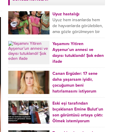
Uyuz hastalığı
Uyuz hem insanlarda hem
de hayvanlarda görülebilen,
ama gözle görülmeyen bir
tür mikroplu böcek
hastalığıdır. Uyuz hastalığı
Yaşamını Yitiren
(Urticaria), deride veya...
Ayşenur’un annesi ve
dayısı tutuklandı! Şok eden
ifade
Burdur’da yatağında ölü
bulunan Ayşenur Kazık’ın (2)
Canan Ergüder: 17 sene
annesi Kader Karadeniz (23)
daha yaşarsam iyidir,
ile dayısı Hızır Tunç
çocuğumun beni
Çetinkaya (19) tutuklandı.
hatırlamasını istiyorum
Çetinkaya, ifadesinde...
Kanser tedavisi gören ünlü
oyuncu Canan Ergüder,
Eski eşi tarafından
hastalık sürecini anlattı:
bıçaklanan Emine Bulut’un
Meme kanserine yakalanan
son görüntüsü ortaya çıktı:
ünlü oyuncu Canan Ergüder
Ölmek istemiyorum
aklıma ilk ölümün...
Kırıkkale’de eski eşi