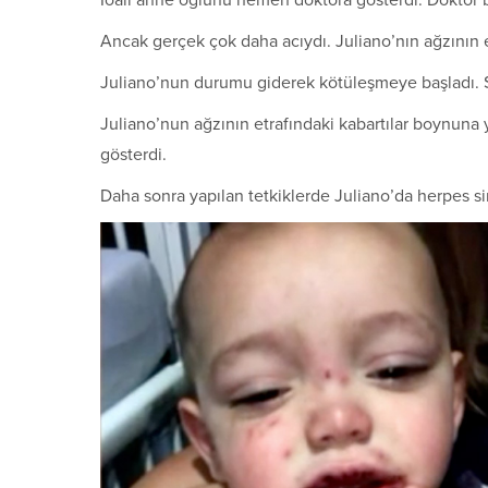
Ioalı anne oğlunu hemen doktora gösterdi. Doktor 
Ancak gerçek çok daha acıydı. Juliano’nın ağzının et
Juliano’nun durumu giderek kötüleşmeye başladı. Sa
Juliano’nun ağzının etrafındaki kabartılar boynun
gösterdi.
Daha sonra yapılan tetkiklerde Juliano’da herpes sim