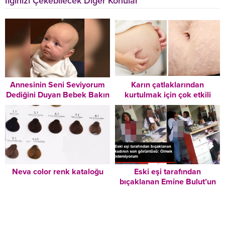
İlginizi Çekebilecek Diğer Konular
Annesinin Seni Seviyorum
Karın çatlaklarından
Dediğini Duyan Bebek Bakın
kurtulmak için çok etkili
Nasıl Duygulandı
yöntem
Neva color renk kataloğu
Eski eşi tarafından
bıçaklanan Emine Bulut’un
son görüntüsü ortaya çıktı:
Ölmek istemiyorum