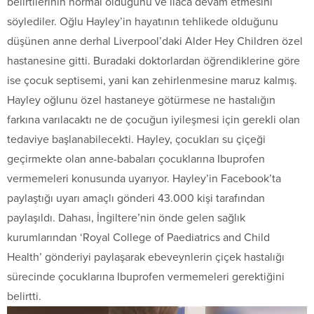
belirtilerinin normal olduğunu ve ilaca devam etmesini
söylediler. Oğlu Hayley’in hayatının tehlikede olduğunu
düşünen anne derhal Liverpool’daki Alder Hey Children özel
hastanesine gitti. Buradaki doktorlardan öğrendiklerine göre
ise çocuk septisemi, yani kan zehirlenmesine maruz kalmış.
Hayley oğlunu özel hastaneye götürmese ne hastalığın
farkına varılacaktı ne de çocuğun iyileşmesi için gerekli olan
tedaviye başlanabilecekti. Hayley, çocukları su çiçeği
geçirmekte olan anne-babaları çocuklarına Ibuprofen
vermemeleri konusunda uyarıyor. Hayley’in Facebook’ta
paylaştığı uyarı amaçlı gönderi 43.000 kişi tarafından
paylaşıldı. Dahası, İngiltere’nin önde gelen sağlık
kurumlarından ‘Royal College of Paediatrics and Child
Health’ gönderiyi paylaşarak ebeveynlerin çiçek hastalığı
sürecinde çocuklarına Ibuprofen vermemeleri gerektiğini
belirtti.