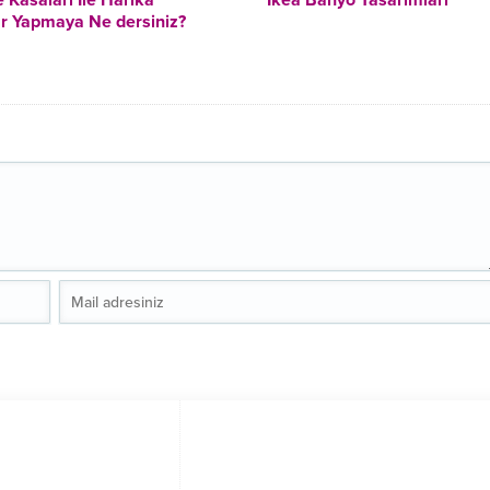
 Kasaları İle Harika
İkea Banyo Tasarımları
r Yapmaya Ne dersiniz?