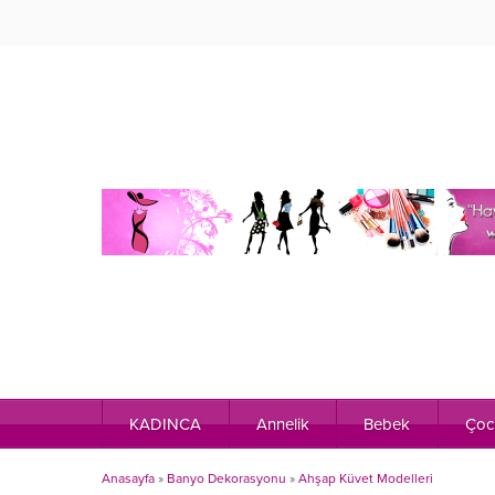
KADINCA
Annelik
Bebek
Çoc
Anasayfa
»
Banyo Dekorasyonu
»
Ahşap Küvet Modelleri