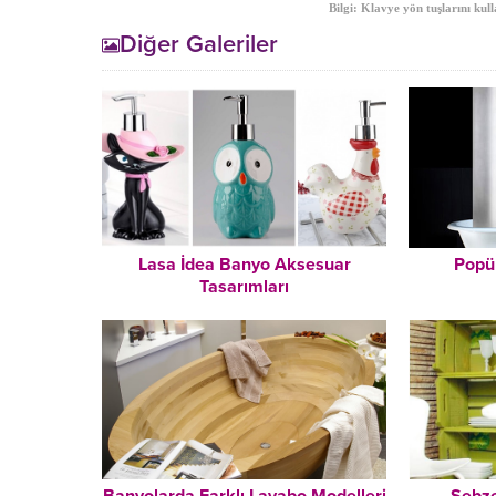
Bilgi: Klavye yön tuşlarını kull
Diğer Galeriler
Lasa İdea Banyo Aksesuar
Popü
Tasarımları