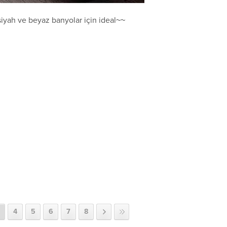
siyah ve beyaz banyolar için ideal~~
4
5
6
7
8