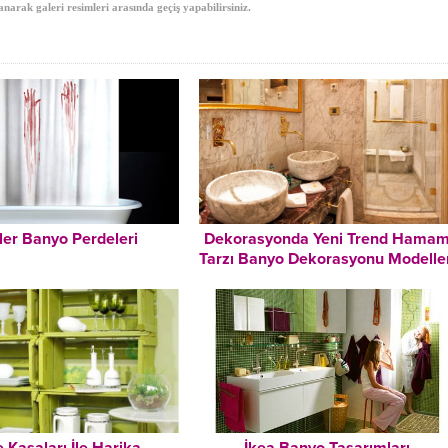
anarak galeri resimleri arasında geçiş yapabilirsiniz.
ler Banyo Perdeleri
Dekorasyonda Yeni Trend Hama
Tarzı Banyo Dekorasyonu Modeller