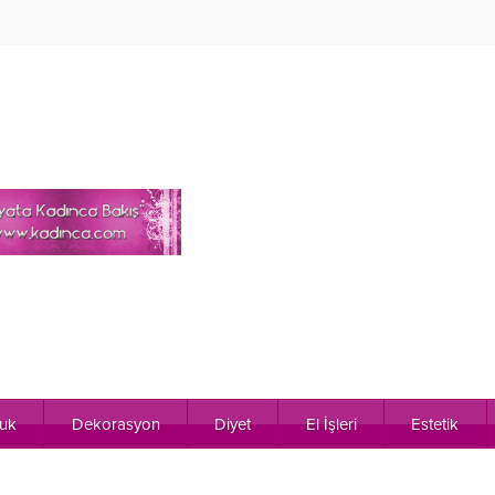
uk
Dekorasyon
Diyet
El İşleri
Estetik