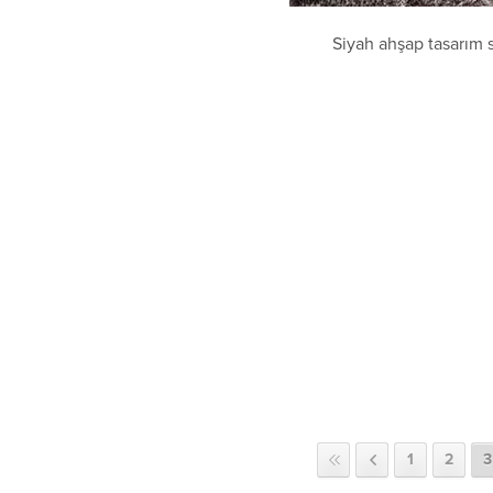
Siyah ahşap tasarım 
1
2
3