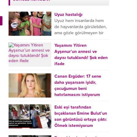
Uyuz hastalığı
Uyuz hem insanlarda hem
de hayvanlarda görülebilen,
ama gözle görülmeyen bir
tür mikroplu böcek
hastalığıdır. Uyuz hastalığı
Yaşamını Yitiren
(Urticaria), deride veya...
Ayşenur’un annesi ve
dayısı tutuklandı! Şok eden
ifade
Burdur’da yatağında ölü
bulunan Ayşenur Kazık’ın (2)
Canan Ergüder: 17 sene
annesi Kader Karadeniz (23)
daha yaşarsam iyidir,
ile dayısı Hızır Tunç
çocuğumun beni
Çetinkaya (19) tutuklandı.
hatırlamasını istiyorum
Çetinkaya, ifadesinde...
Kanser tedavisi gören ünlü
oyuncu Canan Ergüder,
Eski eşi tarafından
hastalık sürecini anlattı:
bıçaklanan Emine Bulut’un
Meme kanserine yakalanan
son görüntüsü ortaya çıktı:
ünlü oyuncu Canan Ergüder
Ölmek istemiyorum
aklıma ilk ölümün...
Kırıkkale’de eski eşi