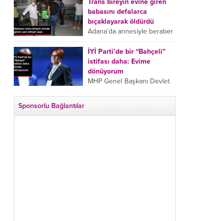
tarafından boğazından
Trans bireyin evine giren
bıçaklanan Emine Bulut’un
babasını defalarca
“Ben ölmek istemiyorum”
bıçaklayarak öldürdü
demesi ve yanında bulunan
Adana’da annesiyle beraber
10 yaşındaki kızının “Anne
takip ettiği babasının trans
lütfen...
bireyin evine girdiği gören
İYİ Parti’de bir “Bahçeli”
cani, babasını vücudunun
istifası daha: Evime
çeşitli yerlerinden
dönüyorum
bıçaklayarak öldürdü.
MHP Genel Başkanı Devlet
Adana’da bir...
Bahçeli’nin “geri dönün”
çağrısının ardından İYİ Parti
Sponsorlu Bağlantılar
Kepez İlçe Başkan Yardımcısı
Özgür Avcı “Evime
dönüyorum” deyip...