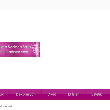
uk
Dekorasyon
Diyet
El İşleri
Estetik
 Modelleri