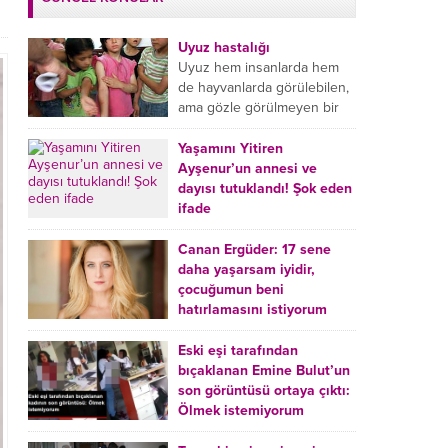
Uyuz hastalığı
Uyuz hem insanlarda hem
de hayvanlarda görülebilen,
ama gözle görülmeyen bir
tür mikroplu böcek
hastalığıdır. Uyuz hastalığı
Yaşamını Yitiren
(Urticaria), deride veya...
Ayşenur’un annesi ve
dayısı tutuklandı! Şok eden
ifade
Burdur’da yatağında ölü
bulunan Ayşenur Kazık’ın (2)
Canan Ergüder: 17 sene
annesi Kader Karadeniz (23)
daha yaşarsam iyidir,
ile dayısı Hızır Tunç
çocuğumun beni
Çetinkaya (19) tutuklandı.
hatırlamasını istiyorum
Çetinkaya, ifadesinde...
Kanser tedavisi gören ünlü
oyuncu Canan Ergüder,
Eski eşi tarafından
hastalık sürecini anlattı:
bıçaklanan Emine Bulut’un
Meme kanserine yakalanan
son görüntüsü ortaya çıktı:
ünlü oyuncu Canan Ergüder
Ölmek istemiyorum
aklıma ilk ölümün...
Kırıkkale’de eski eşi