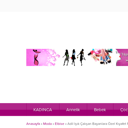
KADINCA
Annelik
Bebek
Çoc
Anasayfa
»
Moda
»
Elbise
»
Adil Işık Çalışan Bayanlara Özel Kıyafet