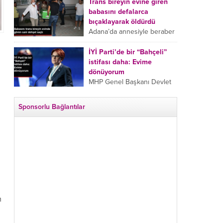
tarafından boğazından
Trans bireyin evine giren
bıçaklanan Emine Bulut’un
babasını defalarca
“Ben ölmek istemiyorum”
bıçaklayarak öldürdü
demesi ve yanında bulunan
Adana’da annesiyle beraber
10 yaşındaki kızının “Anne
takip ettiği babasının trans
lütfen...
bireyin evine girdiği gören
İYİ Parti’de bir “Bahçeli”
cani, babasını vücudunun
istifası daha: Evime
çeşitli yerlerinden
dönüyorum
bıçaklayarak öldürdü.
MHP Genel Başkanı Devlet
Adana’da bir...
Bahçeli’nin “geri dönün”
çağrısının ardından İYİ Parti
Sponsorlu Bağlantılar
Kepez İlçe Başkan Yardımcısı
Özgür Avcı “Evime
dönüyorum” deyip...
m