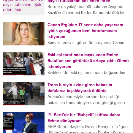
dayısı tutuklandı! Şok eden ifade
Burdur’da yatağında ölü bulunan Ayşenur
Kazık’ın (2) annesi Kader Karadeniz (23) ile
dayısı Hızır Tunç Çetinkaya (19) tutuklandı.
Çetinkaya, ifadesinde...
Canan Ergüder: 17 sene daha yaşarsam
iyidir, çocuğumun beni hatırlamasını
istiyorum
Kanser tedavisi gören ünlü oyuncu Canan
Ergüder, hastalık sürecini anlattı: Meme
kanserine yakalanan ünlü oyuncu Canan
Eski eşi tarafından bıçaklanan Emine
Ergüder aklıma ilk ölümün...
Bulut’un son görüntüsü ortaya çıktı: Ölmek
istemiyorum
Kırıkkale’de eski eşi tarafından boğazından
bıçaklanan Emine Bulut’un “Ben ölmek
istemiyorum” demesi ve yanında bulunan 10
Trans bireyin evine giren babasını
yaşındaki kızının “Anne lütfen...
defalarca bıçaklayarak öldürdü
Adana’da annesiyle beraber takip ettiği
babasının trans bireyin evine girdiği gören
cani, babasını vücudunun çeşitli yerlerinden
bıçaklayarak öldürdü. Adana’da bir...
İYİ Parti’de bir “Bahçeli” istifası daha:
Evime dönüyorum
MHP Genel Başkanı Devlet Bahçeli’nin “geri
dönün” çağrısının ardından İYİ Parti Kepez